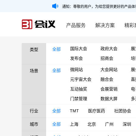
通知：尊敬的用户，为给您提供更好的产品体
产品服务
解决方案
精彩
国际大会
政府大会
展
全部
类型
发布会
招商会
培
微网站
大会网站
展
全部
场景
元宇宙大会
融合会
直
互动抽奖
会展营销
电
门禁管理
数据大屏
多
行业
全部
TMT
医疗医药
社团协会
城市
全部
上海
北京
广州
深圳