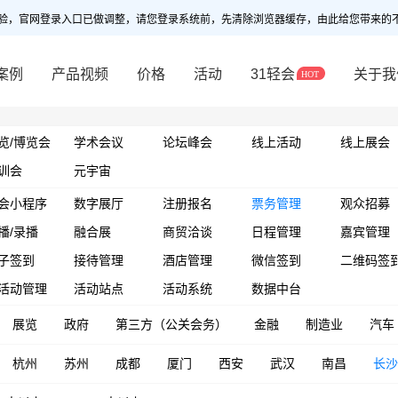
验，官网登录入口已做调整，请您登录系统前，先清除浏览器缓存，由此给您带来的
案例
产品视频
价格
活动
31轻会
关于我
览/博览会
学术会议
论坛峰会
线上活动
线上展会
训会
元宇宙
会小程序
数字展厅
注册报名
票务管理
观众招募
播/录播
融合展
商贸洽谈
日程管理
嘉宾管理
子签到
接待管理
酒店管理
微信签到
二维码签
活动管理
活动站点
活动系统
数据中台
展览
政府
第三方（公关会务）
金融
制造业
汽车
杭州
苏州
成都
厦门
西安
武汉
南昌
长沙