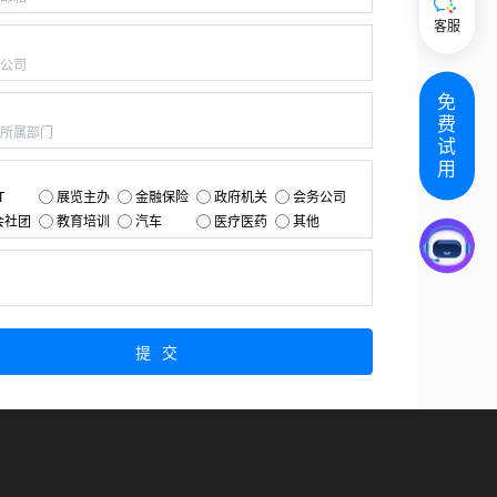
客服
：
免
：
费
试
用
：
T
展览主办
金融保险
政府机关
会务公司
会社团
教育培训
汽车
医疗医药
其他
：
提交