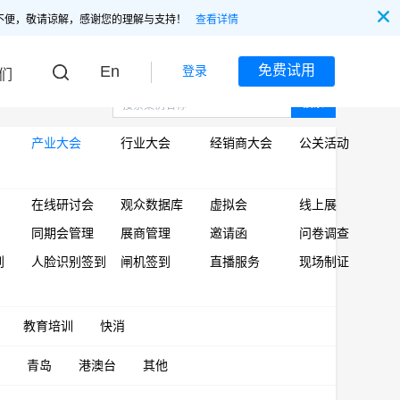
不便，敬请谅解，感谢您的理解与支持！
查看详情
En
免费试用
登录
们
搜索
产业大会
行业大会
经销商大会
公关活动
在线研讨会
观众数据库
虚拟会
线上展
同期会管理
展商管理
邀请函
问卷调查
到
人脸识别签到
闸机签到
直播服务
现场制证
教育培训
快消
青岛
港澳台
其他