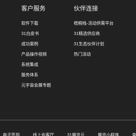
客户服务
伙伴连接
软件下载
梧桐栈-活动供需平台
31白皮书
31精选供应商
成功案例
31生态伙伴计划
产品操作视频
热门活动
系统集成
服务体系
元宇宙会展专题
电子签到
线上会客厅
31展览云
展览小程序