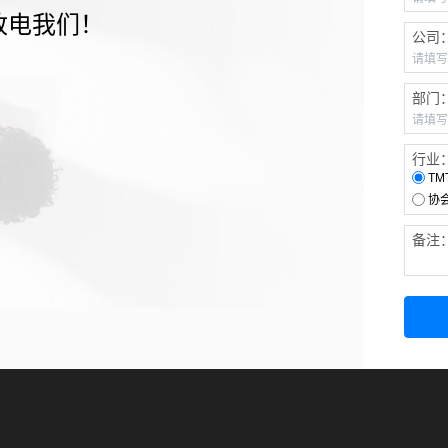
致电我们！
公司
部门
行业
TM
协
备注