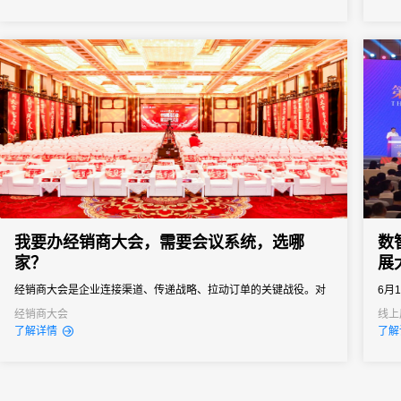
医药工业信息中心、北京未来科学城管委会联合承办，是拥有六十
向往
余年行业积淀、业内公认的“中国医药行业信息风向标”顶级产业...
导、
会务系
我要办经销商大会，需要会议系统，选哪
数
家？
展
经销商大会是企业连接渠道、传递战略、拉动订单的关键战役。对
6月
品牌商而言，它不只是“开一场会”，而是年度政策发布、销售目标分
食荟
经销商大会
线上
了解详情
了解
解、渠道关系维护的核心节点。一场成功的经销商大会，能让经销
州白
商明确方向、提振信心、快速进入作战状态。但是一次组织失误就
可能导致政策传达失真、核心经销商体验受损，甚至影响全年销售
业绩...