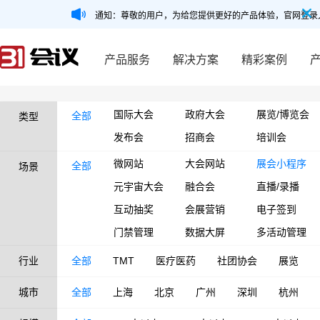
通知：尊敬的用户，为给您提供更好的产品体验，官网登录
产品服务
解决方案
精彩案例
国际大会
政府大会
展览/博览会
全部
类型
发布会
招商会
培训会
微网站
大会网站
展会小程序
全部
场景
元宇宙大会
融合会
直播/录播
互动抽奖
会展营销
电子签到
门禁管理
数据大屏
多活动管理
行业
全部
TMT
医疗医药
社团协会
展览
城市
全部
上海
北京
广州
深圳
杭州