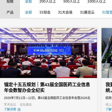
规模
全部
200人以上
500人以上
1000人以上
产品
全部
31轻会
31大会易
31展览云
31智
锚定十五五规划｜第43届全国医药工业信息
我
年会数智办会全纪实
统
2026年7月11日—12日，第43届全国医药工业信息年会暨2026北
招商
京・昌平生命科学论坛落地北京昌平石油科技交流中心。大会由北
投资
学术会议
论坛峰会
线上
了解详情
了解
京市经信局、北京市药监局、昌平区政府等多部门联合主办，中国
界5