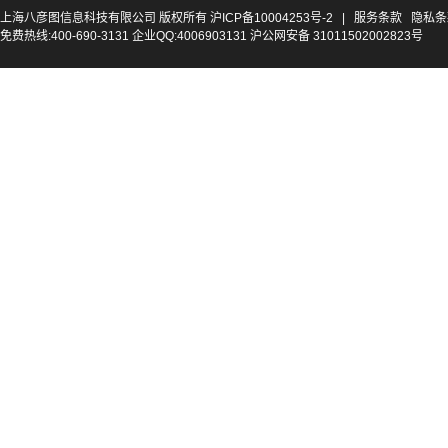
上海八彦图信息科技有限公司 版权所有
沪ICP备10004253号-2
|
服务条款
隐私条
免费热线:400-690-3131 企业QQ:4006903131 沪公网安备 31011502002823号