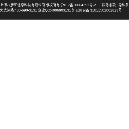
上海八彦图信息科技有限公司 版权所有
沪ICP备10004253号-2
|
服务条款
隐私条
免费热线:400-690-3131 企业QQ:4006903131 沪公网安备 31011502002823号