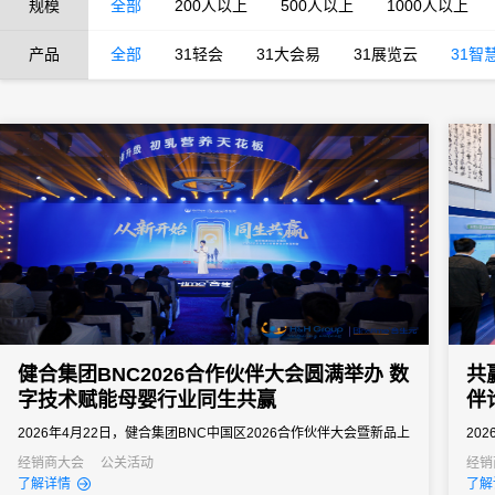
规模
全部
200人以上
500人以上
1000人以上
产品
全部
31轻会
31大会易
31展览云
31智
健合集团BNC2026合作伙伴大会圆满举办 数
共
字技术赋能母婴行业同生共赢
伴
2026年4月22日，健合集团BNC中国区2026合作伙伴大会暨新品上
20
市发布会在三亚隆重召开。
合作
经销商大会
公关活动
经销
了解详情
了解
心渠