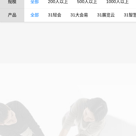
规模
全部
200人以上
500人以上
1000人以上
产品
全部
31轻会
31大会易
31展览云
31智