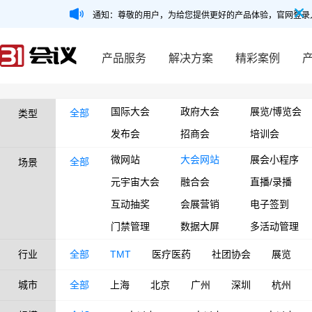
通知：尊敬的用户，为给您提供更好的产品体验，官网登录
产品服务
解决方案
精彩案例
国际大会
政府大会
展览/博览会
全部
类型
发布会
招商会
培训会
微网站
大会网站
展会小程序
全部
场景
元宇宙大会
融合会
直播/录播
互动抽奖
会展营销
电子签到
门禁管理
数据大屏
多活动管理
行业
全部
TMT
医疗医药
社团协会
展览
城市
全部
上海
北京
广州
深圳
杭州