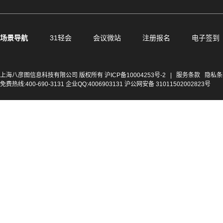
场景导航
31轻会
会议微站
注册报名
电子签到
上海八彦图信息科技有限公司 版权所有
沪ICP备10004253号-2
|
服务条款
隐私条
免费热线:400-690-3131 企业QQ:4006903131 沪公网安备 31011502002823号