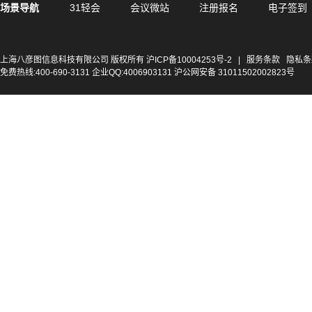
场景导航
31轻会
会议微站
注册报名
电子签到
上海八彦图信息科技有限公司 版权所有
沪ICP备10004253号-2
|
服务条款
隐私条
免费热线:400-690-3131 企业QQ:4006903131 沪公网安备 31011502002823号