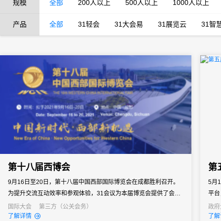
规模
全部
200人以上
500人以上
1000人以上
产品
全部
31轻会
31大会易
31展览云
31智
第十八届西博会
第
9月16日至20日，第十八届中国西部国际博览会在成都胜利召开。
5月
为提升交流互动效率和参观体验，31会议为本届博览会提供了会展
平台
数字化支持，助力主办方为展团、展商、专业观众及普通观众提供
国际大会
第三方（公关会务）
政府
了解详情
了解
全方位、全景式的展会服务。