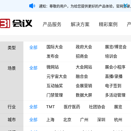
通知：尊敬的用户，为给您提供更好的产品体验，官网登录
产品服务
解决方案
精彩案例
国际大会
政府大会
展览/博览会
全部
类型
发布会
招商会
培训会
微网站
大会网站
展会小程序
全部
场景
元宇宙大会
融合会
直播/录播
互动抽奖
会展营销
电子签到
门禁管理
数据大屏
多活动管理
行业
全部
TMT
医疗医药
社团协会
展览
城市
全部
上海
北京
广州
深圳
杭州