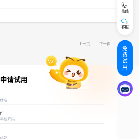
热线
客服
上一页
下一页
免
费
试
用
申请试用
：
号：
：