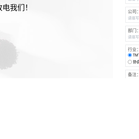
致电我们！
公司
部门
行业
TM
协
备注