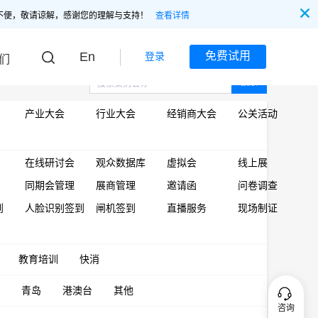
不便，敬请谅解，感谢您的理解与支持！
查看详情
En
免费试用
登录
们
搜索
产业大会
行业大会
经销商大会
公关活动
在线研讨会
观众数据库
虚拟会
线上展
同期会管理
展商管理
邀请函
问卷调查
到
人脸识别签到
闸机签到
直播服务
现场制证
教育培训
快消
青岛
港澳台
其他
咨询