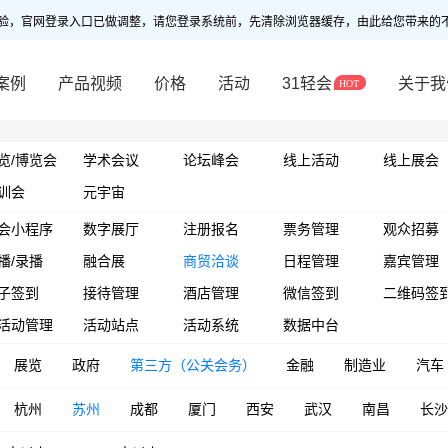
验，官网登录入口已做调整，请您登录系统前，先清除浏览器缓存，由此给您带来的
案例
产品视频
价格
活动
31轻会
关于我
览/博览会
学术会议
论坛峰会
线上活动
线上展会
训会
元宇宙
会小程序
数字展厅
注册报名
票务管理
观众招募
播/录播
融合展
商贸洽谈
日程管理
嘉宾管理
子签到
接待管理
酒店管理
微信签到
二维码签
活动管理
活动站点
活动系统
数据中台
展览
政府
第三方（公关会务）
金融
制造业
汽车
杭州
苏州
成都
厦门
西安
武汉
南昌
长沙