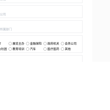
：
：
：
T
展览主办
金融保险
政府机关
会务公司
会社团
教育培训
汽车
医疗医药
其他
：
提交