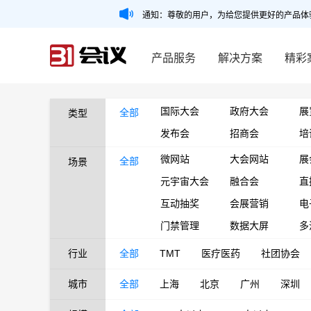
通知：尊敬的用户，为给您提供更好的产品体
产品服务
解决方案
精彩
国际大会
政府大会
展
全部
类型
发布会
招商会
培
微网站
大会网站
展
全部
场景
元宇宙大会
融合会
直
互动抽奖
会展营销
电
门禁管理
数据大屏
多
行业
全部
TMT
医疗医药
社团协会
城市
全部
上海
北京
广州
深圳