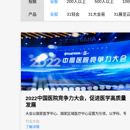
规模
全部
200人以上
500人以上
10
产品
全部
31轻会
31大会易
31展览
2022中国医院竞争力大会，促进医学高质量
发展
大会以国家医学中心、国家区域医疗中心设置为引领，以学科、专
科和信息化建设为支撑
行业大会
了解详情