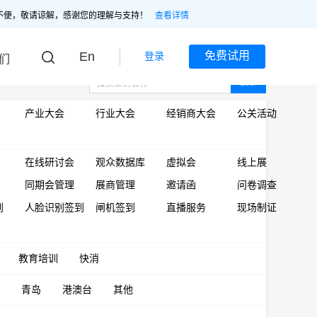
不便，敬请谅解，感谢您的理解与支持！
查看详情
En
免费试用
登录
们
搜索
产业大会
行业大会
经销商大会
公关活动
在线研讨会
观众数据库
虚拟会
线上展
同期会管理
展商管理
邀请函
问卷调查
到
人脸识别签到
闸机签到
直播服务
现场制证
教育培训
快消
青岛
港澳台
其他