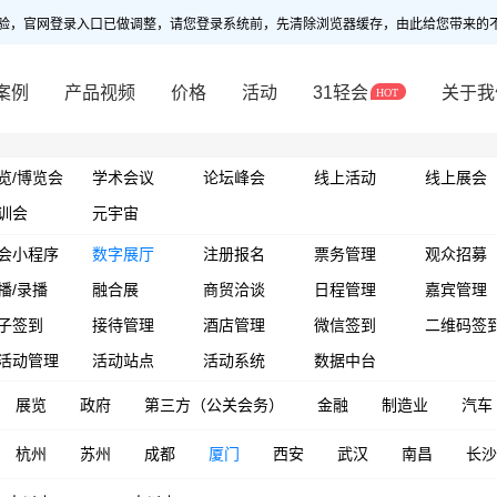
验，官网登录入口已做调整，请您登录系统前，先清除浏览器缓存，由此给您带来的
案例
产品视频
价格
活动
31轻会
关于我
览/博览会
学术会议
论坛峰会
线上活动
线上展会
训会
元宇宙
会小程序
数字展厅
注册报名
票务管理
观众招募
播/录播
融合展
商贸洽谈
日程管理
嘉宾管理
子签到
接待管理
酒店管理
微信签到
二维码签
活动管理
活动站点
活动系统
数据中台
展览
政府
第三方（公关会务）
金融
制造业
汽车
杭州
苏州
成都
厦门
西安
武汉
南昌
长沙