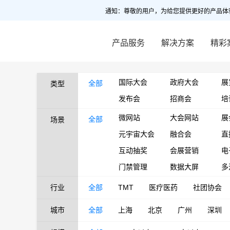
通知：尊敬的用户，为给您提供更好的产品体
产品服务
解决方案
精彩
国际大会
政府大会
展
全部
类型
发布会
招商会
培
微网站
大会网站
展
全部
场景
元宇宙大会
融合会
直
互动抽奖
会展营销
电
门禁管理
数据大屏
多
行业
全部
TMT
医疗医药
社团协会
城市
全部
上海
北京
广州
深圳