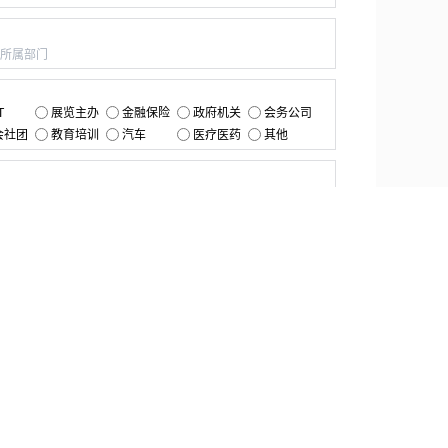
：
：
T
展览主办
金融保险
政府机关
会务公司
会社团
教育培训
汽车
医疗医药
其他
：
提交
资源中心