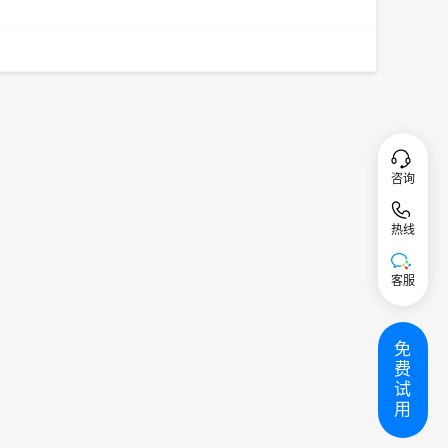
咨询
热线
客服
免
费
试
用