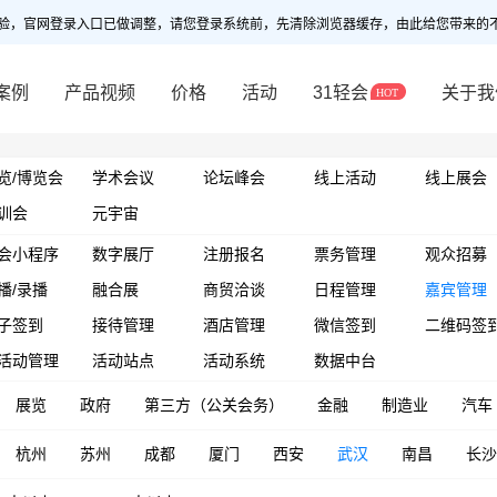
验，官网登录入口已做调整，请您登录系统前，先清除浏览器缓存，由此给您带来的
案例
产品视频
价格
活动
31轻会
关于我
览/博览会
学术会议
论坛峰会
线上活动
线上展会
训会
元宇宙
会小程序
数字展厅
注册报名
票务管理
观众招募
播/录播
融合展
商贸洽谈
日程管理
嘉宾管理
子签到
接待管理
酒店管理
微信签到
二维码签
活动管理
活动站点
活动系统
数据中台
展览
政府
第三方（公关会务）
金融
制造业
汽车
杭州
苏州
成都
厦门
西安
武汉
南昌
长沙