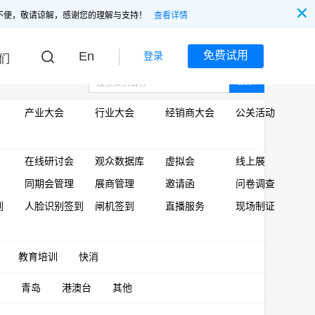
不便，敬请谅解，感谢您的理解与支持！
查看详情
En
免费试用
登录
们
搜索
产业大会
行业大会
经销商大会
公关活动
在线研讨会
观众数据库
虚拟会
线上展
同期会管理
展商管理
邀请函
问卷调查
到
人脸识别签到
闸机签到
直播服务
现场制证
教育培训
快消
青岛
港澳台
其他