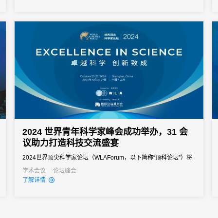
创新与协同创新，全力攻克“卡脖子”技术难题，积极响应国家西部振
兴发展战略，加速交叉融合与创新变革，致力于实现基础研...
2024 世界青年科学家峰会成功举办，31 会
议助力打造科技交流盛宴
2024世界顶尖科学家论坛（WLAForum，以下简称“顶科论坛”）将
于10月25-27日在上海临港新片区世界顶尖科学家论坛永久会址盛
学术会议
论坛峰会
了解详情
大举行。今年，正值习近平主席向顶科论坛致贺信，高度肯定论坛
“推动基础科学，倡导国际合作，扶持青年成长”三大使命的第五年，
同时也是上海“加快向具有全球影响力的科技创新中心迈进...