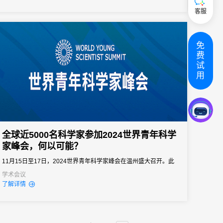
会。该活动全方位呈现了香港科技大学（广州）、香港科技大学及
客服
校友在科技创新与产学研合作方面的卓越最新成果，并且成功搭建
起一...
免
费
试
用
全球近5000名科学家参加2024世界青年科学
家峰会，何以可能？
11月15日至17日，2024世界青年科学家峰会在温州盛大召开。此
次大会由中国科学技术协会与浙江省人民政府共同主办，汇聚了来
学术会议
了解详情
自71个国家和地区、63个国际科技组织的4900余名海内外科学家、
企业家。会议围绕“汇聚天下英才共创美好未来”主题，举办了1场全
体大会、1场“万有引力π”展示交流活动、13场分论坛和专题论坛等
丰...