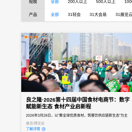
规模
全部
200人以上
500人以上
10
产品
全部
31轻会
31大会易
31展览
良之隆·2026第十四届中国食材电商节：数字
赋能新生态 食材产业启新程
2026年3月28日，以“聚全球优质食材，筑餐饮供应链新生态”为主
题的良之隆·2026第十四届中国食材电商节，在武汉国际博览中心盛
展览/博览会
了解详情
大举办。作为国内餐饮食材领域规模领先、影响力深远的专业展