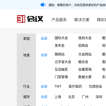
通知：尊敬的用户，为给您提供更好的产品体
产品服务
解决方案
精彩
国际大会
政府大会
展
全部
类型
发布会
招商会
培
微网站
大会网站
展
全部
场景
元宇宙大会
融合会
直
互动抽奖
会展营销
电
门禁管理
数据大屏
多
行业
全部
TMT
医疗医药
社团协会
城市
全部
上海
北京
广州
深圳