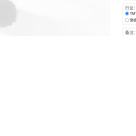
行业
TM
协
备注
客户服务
伙伴连接
软件下载
梧桐栈-活动供需平台
31白皮书
31精选供应商