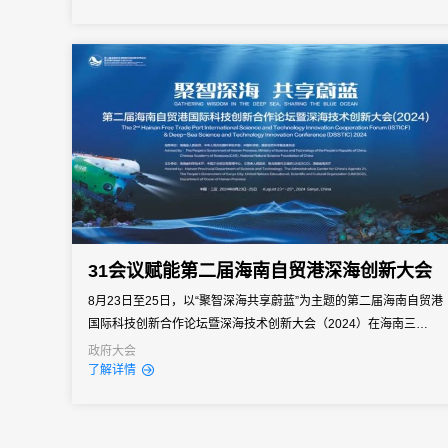
会，本届展会聚焦餐饮食材全产业链的创新升级，汇聚全球食材上
下游企业、行业从业者与专家学者，搭建起供需对接、技术交流、
趋势分享...
31会议赋能第二届海南自贸港深海创新大会
​8月23日至25日，以“聚智深海共享蔚蓝”为主题的第二届海南自贸港
国际科技创新合作论坛暨深海技术创新大会（2024）在海南三亚盛
大举行。来自全球21个国家的270多家机构，共400名嘉宾代表齐聚
政府大会
了解详情
一堂，共同探讨深海科技创新发展路径，擘画海洋经济合作的广阔
前景。