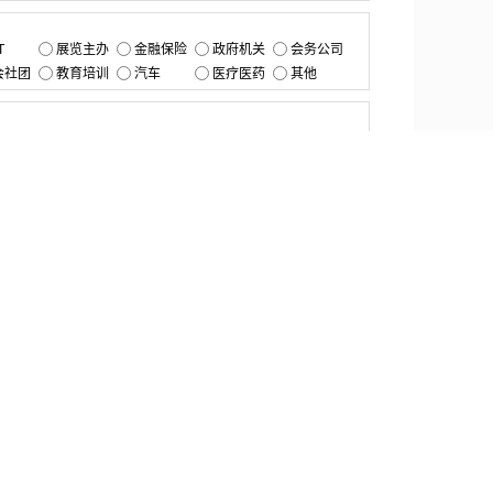
：
T
展览主办
金融保险
政府机关
会务公司
会社团
教育培训
汽车
医疗医药
其他
：
提交
资源中心
产品更新
白皮书与报告