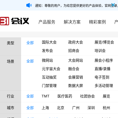
通知：尊敬的用户，为给您提供更好的产品体验，官网登录
产品服务
解决方案
精彩案例
国际大会
政府大会
展览/博览会
全部
类型
发布会
招商会
培训会
微网站
大会网站
展会小程序
全部
场景
元宇宙大会
融合会
直播/录播
互动抽奖
会展营销
电子签到
门禁管理
数据大屏
多活动管理
行业
全部
TMT
医疗医药
社团协会
展览
城市
全部
上海
北京
广州
深圳
杭州