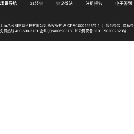
场景导航
31轻会
会议微站
注册报名
电子签到
上海八彦图信息科技有限公司 版权所有
沪ICP备10004253号-2
|
服务条款
隐私条
免费热线:400-690-3131 企业QQ:4006903131 沪公网安备 31011502002823号