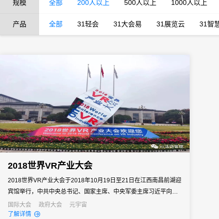
规模
全部
200人以上
500人以上
1000人以上
产品
全部
31轻会
31大会易
31展览云
31智
2018世界VR产业大会
2018世界VR产业大会于2018年10月19日至21日在江西南昌前湖迎
宾馆举行，中共中央总书记、国家主席、中央军委主席习近平向大
会致贺信。全国政协副主席卢展工宣读贺信，省委书记刘奇、工业
国际大会
政府大会
元宇宙
了解详情
和信息化部部长苗圩致辞，省委副书记、代省长易炼红主持。