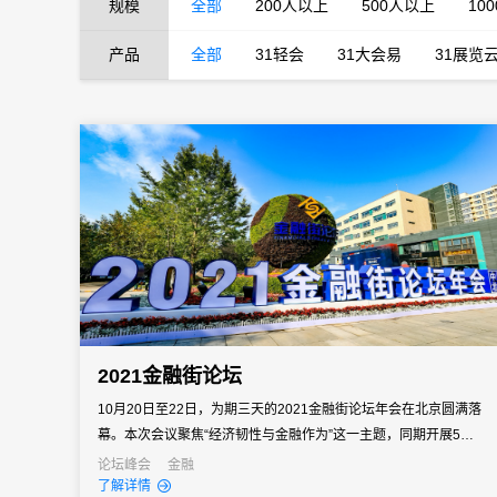
规模
全部
200人以上
500人以上
10
产品
全部
31轻会
31大会易
31展览
2021金融街论坛
10月20日至22日，为期三天的2021金融街论坛年会在北京圆满落
幕。本次会议聚焦“经济韧性与金融作为”这一主题，同期开展5个平
行论坛、35个议题密集交流，以及专场活动、专题展览、多场边会
论坛峰会
金融
了解详情
和系列活动，400余名中外嘉宾通过线上线下等方式，深入对话碰