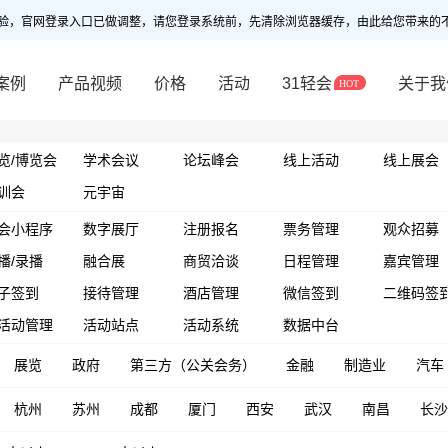
验，官网登录入口已做调整，请您登录系统前，先清除浏览器缓存，由此给您带来的
案例
产品视频
价格
活动
31轻会
关于我
览/博览会
学术会议
论坛峰会
线上活动
线上展会
训会
元宇宙
会小程序
数字展厅
注册报名
票务管理
观众招募
播/录播
融合展
商贸洽谈
日程管理
嘉宾管理
子签到
接待管理
酒店管理
微信签到
二维码签
活动管理
活动站点
活动系统
数据中台
展览
政府
第三方（公关会务）
金融
制造业
汽车
杭州
苏州
成都
厦门
西安
武汉
南昌
长沙