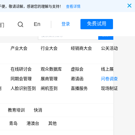
不便，敬请谅解，感谢您的理解与支持！
查看详情
En
免费试用
登录
们
搜索
产业大会
行业大会
经销商大会
公关活动
在线研讨会
观众数据库
虚拟会
线上展
同期会管理
展商管理
邀请函
问卷调查
到
人脸识别签到
闸机签到
直播服务
现场制证
教育培训
快消
青岛
港澳台
其他