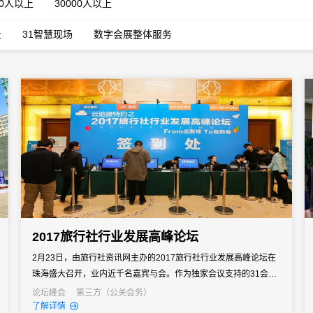
00人以上
30000人以上
云
31智慧现场
数字会展整体服务
2017旅行社行业发展高峰论坛
2月23日，由旅行社资讯网主办的2017旅行社行业发展高峰论坛在
珠海盛大召开，业内近千名嘉宾与会。作为独家会议支持的31会议
与主办方一起为此大会的圆满成功注入下一剂纯度超高的强心针。
论坛峰会
第三方（公关会务）
了解详情