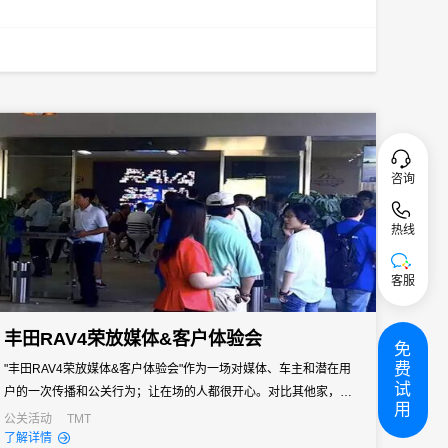
咨询
热线
客服
丰田RAV4荣放媒体&客户体验会
免
费
"丰田RAV4荣放媒体&客户体验会"作为一场对媒体、车主和潜在用
试
户的一次传播和公关行为；让在场的人都很开心。对比其他家，让
用
在场客户都无精打采、弄得像讨债会一样的体验会；你是否想知道
公关活动
TMT
了解详情
丰田都用了哪些让客户超欢乐的"招数"？！那你来对地方了，今天就