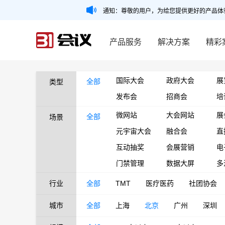
通知：尊敬的用户，为给您提供更好的产品体
产品服务
解决方案
精彩
国际大会
政府大会
展
全部
类型
发布会
招商会
培
微网站
大会网站
展
全部
场景
元宇宙大会
融合会
直
互动抽奖
会展营销
电
门禁管理
数据大屏
多
行业
全部
TMT
医疗医药
社团协会
城市
全部
上海
北京
广州
深圳