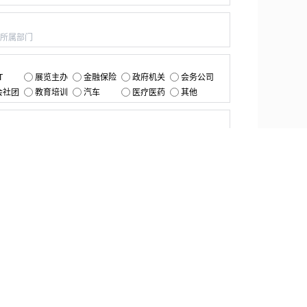
：
：
T
展览主办
金融保险
政府机关
会务公司
会社团
教育培训
汽车
医疗医药
其他
：
提交
资源中心