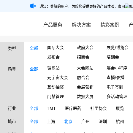
通知：尊敬的用户，为给您提供更好的产品体验，官网登录
产品服务
解决方案
精彩案例
国际大会
政府大会
展览/博览会
全部
类型
发布会
招商会
培训会
微网站
大会网站
展会小程序
全部
场景
元宇宙大会
融合会
直播/录播
互动抽奖
会展营销
电子签到
门禁管理
数据大屏
多活动管理
行业
全部
TMT
医疗医药
社团协会
展览
城市
全部
上海
北京
广州
深圳
杭州