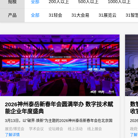
规模
全部
200人以上
500人以上
1000人以上
产品
全部
31轻会
31大会易
31展览云
31智
2026神州泰岳新春年会圆满举办 数字技术赋
数
能企业年度盛典
收
3月13日，以"破界·焕新"为主题的2026神州泰岳新春年会在北京国
20
家会议中心成功举办。来自全国的1600余名泰岳人齐聚一堂，回望
在北
展览/博览会
学术会议
论坛峰会
线上活动
线上展会
政府
了解详情
了解
2025奋进征程，共启AI时代的战略新征程，以"破认知之界、破人效