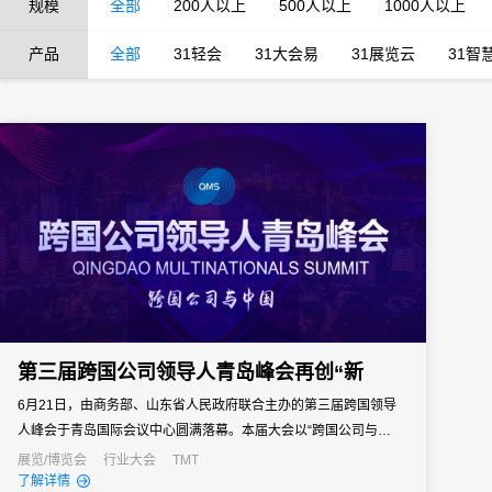
规模
全部
200人以上
500人以上
1000人以上
产品
全部
31轻会
31大会易
31展览云
31智
第三届跨国公司领导人青岛峰会再创“新
6月21日，由商务部、山东省人民政府联合主办的第三届跨国领导
人峰会于青岛国际会议中心圆满落幕。本届大会以“跨国公司与中国”
为主题，为跨国公司、工商各界、政界和学界提供了沟通交流的机
展览/博览会
行业大会
TMT
了解详情
会与平台。本届大会吸引来自境外467家世界500强企业和行业领军