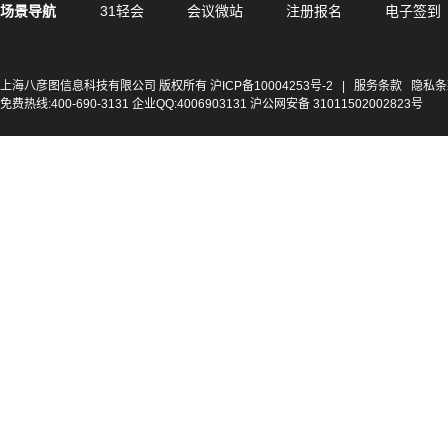
场景导航
31轻会
会议微站
注册报名
电子签到
上海八彦图信息科技有限公司 版权所有
沪ICP备10004253号-2
|
服务条款
隐私条
免费热线:400-690-3131 企业QQ:4006903131 沪公网安备 31011502002823号