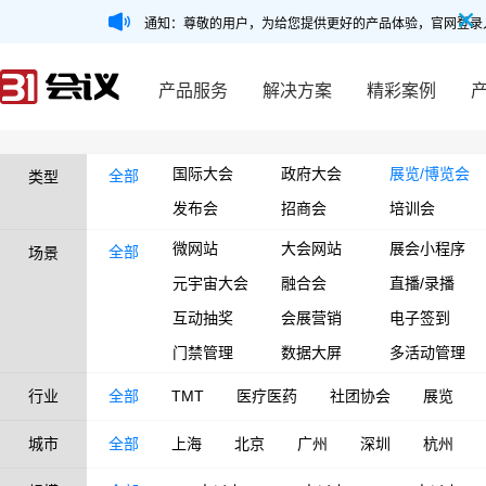
通知：尊敬的用户，为给您提供更好的产品体验，官网登录
产品服务
解决方案
精彩案例
国际大会
政府大会
展览/博览会
全部
类型
发布会
招商会
培训会
微网站
大会网站
展会小程序
全部
场景
元宇宙大会
融合会
直播/录播
互动抽奖
会展营销
电子签到
门禁管理
数据大屏
多活动管理
行业
全部
TMT
医疗医药
社团协会
展览
城市
全部
上海
北京
广州
深圳
杭州