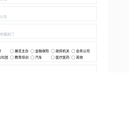
：
：
：
T
展览主办
金融保险
政府机关
会务公司
会社团
教育培训
汽车
医疗医药
其他
：
提交