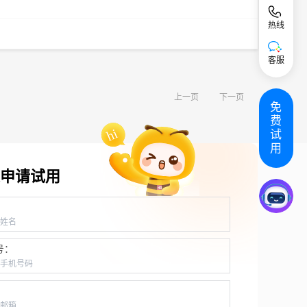
热线
客服
上一页
下一页
免
费
试
用
申请试用
：
号：
：