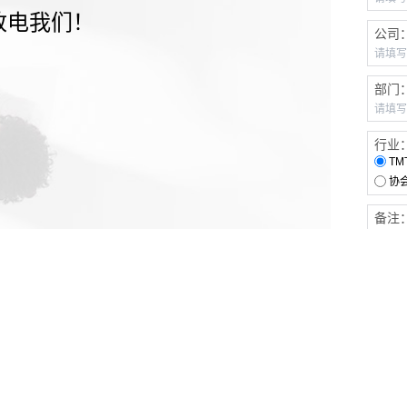
致电我们！
公司
部门
行业
TM
协
备注