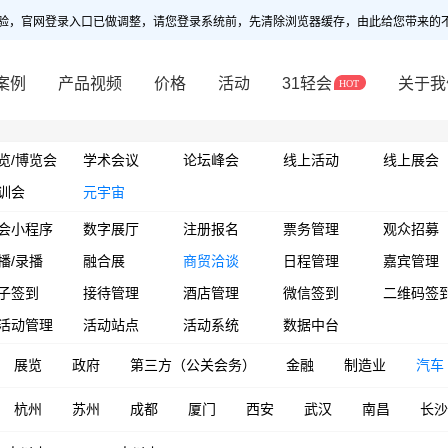
验，官网登录入口已做调整，请您登录系统前，先清除浏览器缓存，由此给您带来的
案例
产品视频
价格
活动
31轻会
关于我
览/博览会
学术会议
论坛峰会
线上活动
线上展会
训会
元宇宙
会小程序
数字展厅
注册报名
票务管理
观众招募
播/录播
融合展
商贸洽谈
日程管理
嘉宾管理
子签到
接待管理
酒店管理
微信签到
二维码签
活动管理
活动站点
活动系统
数据中台
展览
政府
第三方（公关会务）
金融
制造业
汽车
杭州
苏州
成都
厦门
西安
武汉
南昌
长沙