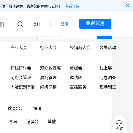
不便，敬请谅解，感谢您的理解与支持！
查看详情
En
免费试用
登录
们
搜索
产业大会
行业大会
经销商大会
公关活动
在线研讨会
观众数据库
虚拟会
线上展
同期会管理
展商管理
邀请函
问卷调查
到
人脸识别签到
闸机签到
直播服务
现场制证
教育培训
快消
青岛
港澳台
其他
咨询