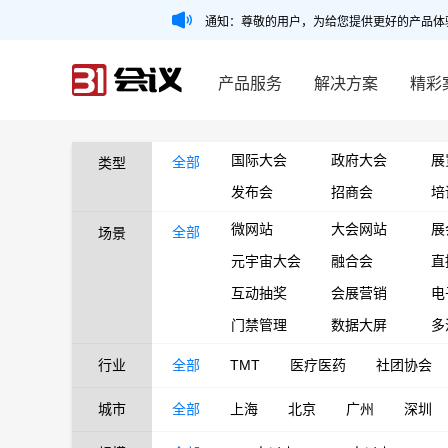
通知：尊敬的用户，为给您提供更好的产品体
产品服务
解决方案
精彩
国际大会
政府大会
展
全部
类型
发布会
招商会
培
微网站
大会网站
展
全部
场景
元宇宙大会
融合会
直
互动抽奖
会展营销
电
门禁管理
数据大屏
多
行业
全部
TMT
医疗医药
社团协会
城市
全部
上海
北京
广州
深圳