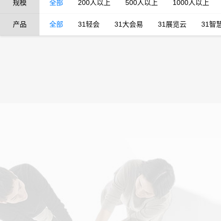
规模
全部
200人以上
500人以上
1000人以上
产品
全部
31轻会
31大会易
31展览云
31智