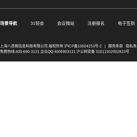
场景导航
31轻会
会议微站
注册报名
电子签到
上海八彦图信息科技有限公司 版权所有
沪ICP备10004253号-2
|
服务条款
隐私条
免费热线:400-690-3131 企业QQ:4006903131 沪公网安备 31011502002823号