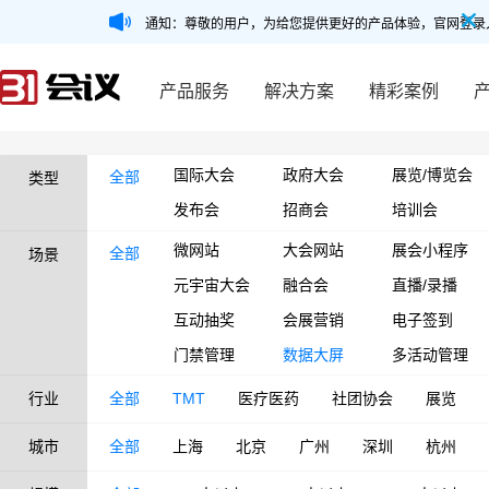
通知：尊敬的用户，为给您提供更好的产品体验，官网登录
产品服务
解决方案
精彩案例
国际大会
政府大会
展览/博览会
全部
类型
发布会
招商会
培训会
微网站
大会网站
展会小程序
全部
场景
元宇宙大会
融合会
直播/录播
互动抽奖
会展营销
电子签到
门禁管理
数据大屏
多活动管理
行业
全部
TMT
医疗医药
社团协会
展览
城市
全部
上海
北京
广州
深圳
杭州