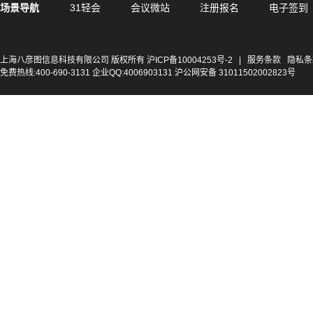
场景导航
31轻会
会议微站
注册报名
电子签到
上海八彦图信息科技有限公司 版权所有
沪ICP备10004253号-2
|
服务条款
隐私条
免费热线:400-690-3131 企业QQ:4006903131 沪公网安备 31011502002823号