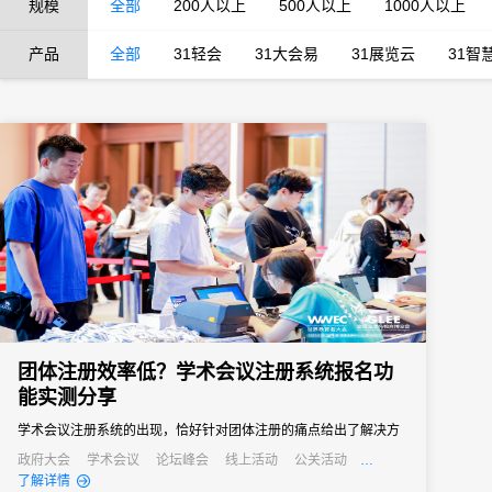
规模
全部
200人以上
500人以上
1000人以上
产品
全部
31轻会
31大会易
31展览云
31智
团体注册效率低？学术会议注册系统报名功
能实测分享
学术会议注册系统的出现，恰好针对团体注册的痛点给出了解决方
案。“批量导入+自主报名”的模式，让不同需求的团体都能找到高效
政府大会
学术会议
论坛峰会
线上活动
公关活动
发布会
培训会
招商会
了解详情
的注册方式。