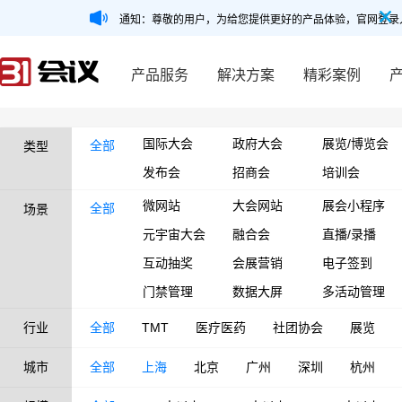
通知：尊敬的用户，为给您提供更好的产品体验，官网登录
产品服务
解决方案
精彩案例
国际大会
政府大会
展览/博览会
全部
类型
发布会
招商会
培训会
微网站
大会网站
展会小程序
全部
场景
元宇宙大会
融合会
直播/录播
互动抽奖
会展营销
电子签到
门禁管理
数据大屏
多活动管理
行业
全部
TMT
医疗医药
社团协会
展览
城市
全部
上海
北京
广州
深圳
杭州