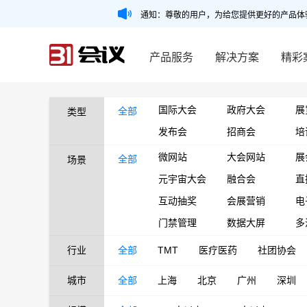
通知：尊敬的用户，为给您提供更好的产品体
产品服务
解决方案
精彩
国际大会
政府大会
展
全部
类型
发布会
招商会
培
微网站
大会网站
展
全部
场景
元宇宙大会
融合会
直
互动抽奖
会展营销
电
门禁管理
数据大屏
多
行业
全部
TMT
医疗医药
社团协会
城市
全部
上海
北京
广州
深圳