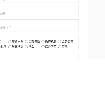
：
：
：
T
展览主办
金融保险
政府机关
会务公司
会社团
教育培训
汽车
医疗医药
其他
：
提交