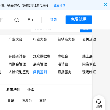
不便，敬请谅解，感谢您的理解与支持！
查看详情
En
免费试用
登录
们
搜索
产业大会
行业大会
经销商大会
公关活动
在线研讨会
观众数据库
虚拟会
线上展
同期会管理
展商管理
邀请函
问卷调查
到
人脸识别签到
闸机签到
直播服务
现场制证
教育培训
快消
青岛
港澳台
其他
咨询