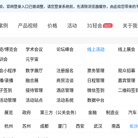
验，官网登录入口已做调整，请您登录系统前，先清除浏览器缓存，由此给您带来的
案例
产品视频
价格
活动
31轻会
关于我
览/博览会
学术会议
论坛峰会
线上活动
线上展会
训会
元宇宙
会小程序
数字展厅
注册报名
票务管理
观众招募
播/录播
融合展
商贸洽谈
日程管理
嘉宾管理
子签到
接待管理
酒店管理
微信签到
二维码签
活动管理
活动站点
活动系统
数据中台
展览
政府
第三方（公关会务）
金融
制造业
汽车
杭州
苏州
成都
厦门
西安
武汉
南昌
长沙