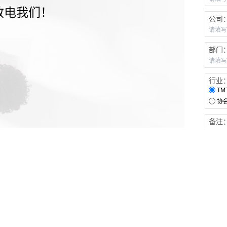
致电我们！
公司
部门
行业
TM
协
备注