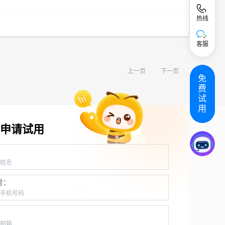
热线
客服
上一页
下一页
免
费
试
用
申请试用
：
号：
：