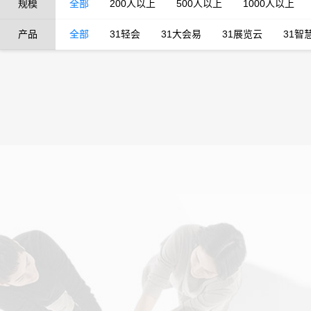
规模
全部
200人以上
500人以上
1000人以上
产品
全部
31轻会
31大会易
31展览云
31智