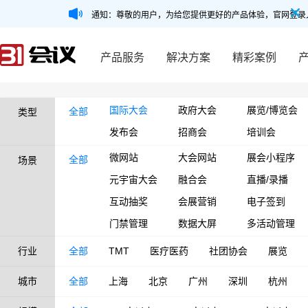
通知：尊敬的用户，为给您提供更好的产品体验，官网登录
产品服务
解决方案
精彩案例
国际大会
政府大会
展览/博览会
全部
类型
发布会
招商会
培训会
微网站
大会网站
展会小程序
全部
场景
元宇宙大会
融合会
直播/录播
互动抽奖
会展营销
电子签到
门禁管理
数据大屏
多活动管理
行业
全部
TMT
医疗医药
社团协会
展览
城市
全部
上海
北京
广州
深圳
杭州