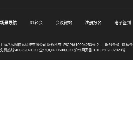
场景导航
31轻会
会议微站
注册报名
电子签到
上海八彦图信息科技有限公司 版权所有
沪ICP备10004253号-2
|
服务条款
隐私条
免费热线:400-690-3131 企业QQ:4006903131 沪公网安备 31011502002823号