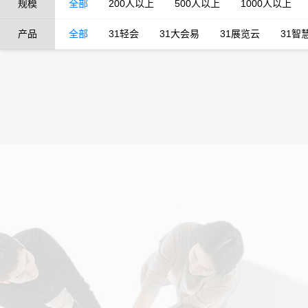
规模
全部
200人以上
500人以上
1000人以上
产品
全部
31轻会
31大会易
31展览云
31智