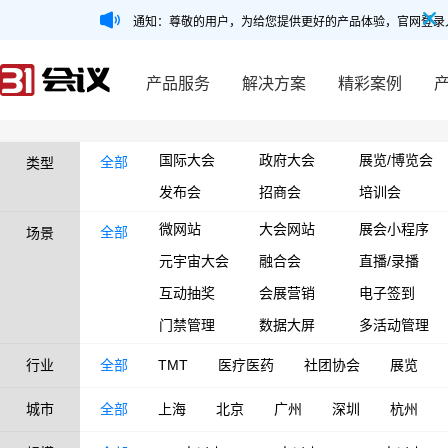
通知：尊敬的用户，为给您提供更好的产品体验，官网登录
产品服务
解决方案
精彩案例
国际大会
政府大会
展览/博览会
全部
类型
发布会
招商会
培训会
微网站
大会网站
展会小程序
全部
场景
元宇宙大会
融合会
直播/录播
互动抽奖
会展营销
电子签到
门禁管理
数据大屏
多活动管理
行业
全部
TMT
医疗医药
社团协会
展览
城市
全部
上海
北京
广州
深圳
杭州