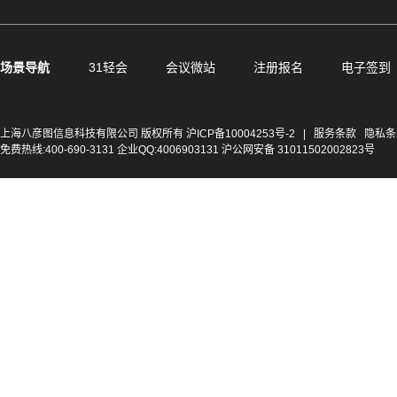
场景导航
31轻会
会议微站
注册报名
电子签到
上海八彦图信息科技有限公司 版权所有
沪ICP备10004253号-2
|
服务条款
隐私条
免费热线:400-690-3131 企业QQ:4006903131 沪公网安备 31011502002823号