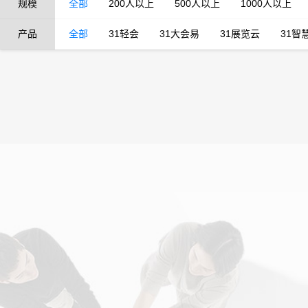
规模
全部
200人以上
500人以上
1000人以上
产品
全部
31轻会
31大会易
31展览云
31智