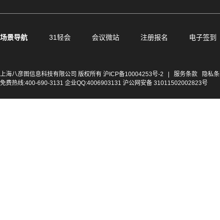
场景导航
31轻会
会议微站
注册报名
电子签到
上海八彦图信息科技有限公司 版权所有
沪ICP备10004253号-2
|
服务条款
隐私条
免费热线:400-690-3131 企业QQ:4006903131 沪公网安备 31011502002823号