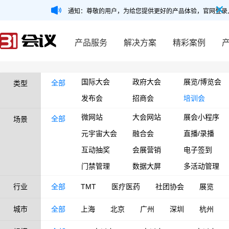
通知：尊敬的用户，为给您提供更好的产品体验，官网登录
产品服务
解决方案
精彩案例
国际大会
政府大会
展览/博览会
全部
类型
发布会
招商会
培训会
微网站
大会网站
展会小程序
全部
场景
元宇宙大会
融合会
直播/录播
互动抽奖
会展营销
电子签到
门禁管理
数据大屏
多活动管理
行业
全部
TMT
医疗医药
社团协会
展览
城市
全部
上海
北京
广州
深圳
杭州