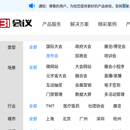
通知：尊敬的用户，为给您提供更好的产品体验，官网登录
产品服务
解决方案
精彩案例
国际大会
政府大会
展览/博览会
全部
类型
发布会
招商会
培训会
微网站
大会网站
展会小程序
全部
场景
元宇宙大会
融合会
直播/录播
互动抽奖
会展营销
电子签到
门禁管理
数据大屏
多活动管理
行业
全部
TMT
医疗医药
社团协会
展览
城市
全部
上海
北京
广州
深圳
杭州