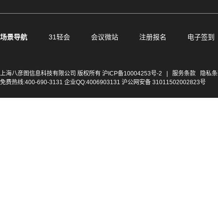
场景导航
31轻会
会议微站
注册报名
电子签到
上海八彦图信息科技有限公司 版权所有
沪ICP备10004253号-2
|
服务条款
隐私条
免费热线:400-690-3131 企业QQ:4006903131 沪公网安备 31011502002823号