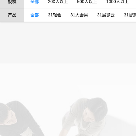
规模
全部
200人以上
500人以上
1000人以上
产品
全部
31轻会
31大会易
31展览云
31智