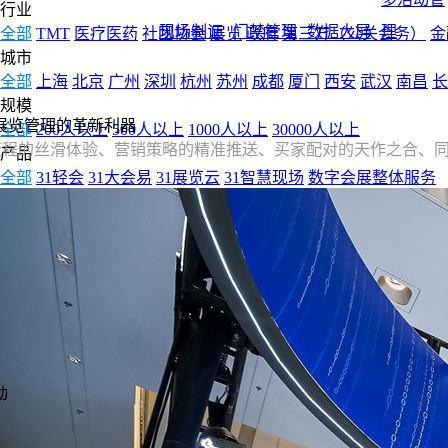
行业
现场制证
门禁管理
数据大屏
理
全部
TMT
医疗医药
社团协会
展览
政府
第三方（公关会务）
金
城市
全部
上海
北京
广州
深圳
杭州
苏州
成都
厦门
西安
武汉
南昌
长
规模
展览管理的革新利器
全部
200人以上
500人以上
1000人以上
30000人以上
流程的丝滑体验、营销策略的精准推送、买家配对的天作之合、
产品
全部
31轻会
31大会易
31展览云
31智慧现场
数字会展整体服务
动