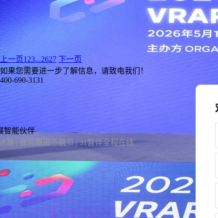
上一页
1
2
3
...
26
27
下一页
如果您需要进一步了解信息，请致电我们！
400-690-3131
展智能伙伴
路 | 会后跟进不脱节 | 31智伴全程在线