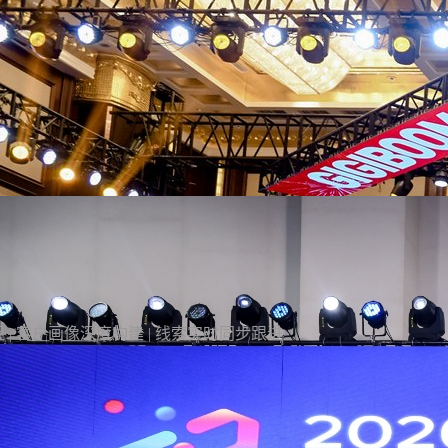
2026神州泰岳新春年会圆满举办 数字技术赋能企
业年度盛典
3月13日，以"破界·焕新"为主题的2026神州泰岳新春年会在北京国家会议
展览/博览会
学术会议
论坛峰会
线上活动
线上展会
中心成功举办。来自全国的1600余名泰岳人齐聚一堂，回望2025奋进征
程，共启AI时代的战略新征程，以"破认知之界、破人效之界、破业务之
了解详情
界"三重破界之势，擘画公司高质量发展的全新蓝图。
 | 客户画像深度构建 | 线索实时同步跟进