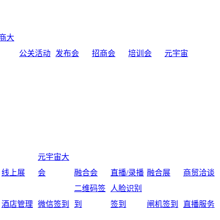
商大
公关活动
发布会
招商会
培训会
元宇宙
元宇宙大
线上展
会
融合会
直播/录播
融合展
商贸洽谈
二维码签
人脸识别
酒店管理
微信签到
到
签到
闸机签到
直播服务