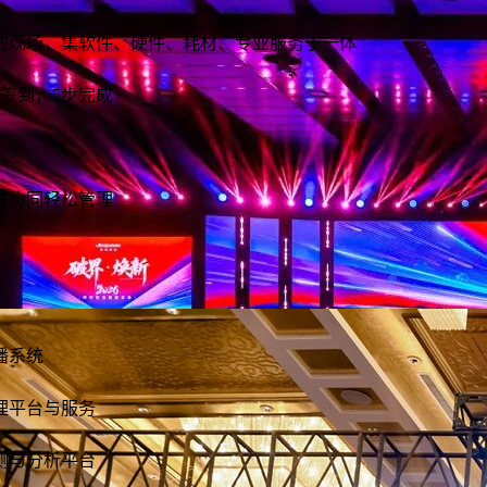
促进产业落地为核心目标的专题商务活动。参会客商涵盖世界500强、行
业龙头、投资机构和商会协会，单场活动潜在投资意向往往以亿元计。招
了解详情
的现场，集软件、硬件、耗材、专业服务于一体
商推介会承载着区域经济展示、产业政策宣导、重点项目发布、客商精准
对接等多重使命。因此主办方需要的会务系统不...
签到，5步完成
方协同轻松管理
我要办经销商大会，需要会议系统，选哪家？
数智赋能提质效｜第十九届中国餐饮产业发展大
经销商大会是企业连接渠道、传递战略、拉动订单的关键战役。对品牌商
播系统
会台州圆满落幕
而言，它不只是“开一场会”，而是年度政策发布、销售目标分解、渠道关
系维护的核心节点。一场成功的经销商大会，能让经销商明确方向、提振
经销商大会
6月14—16日，由中国烹饪协会主办、列入商务部2026年「中华美食荟」
线上展会
产业大会
行业大会
信心、快速进入作战状态。但是一次组织失误就可能导致政策传达失真、
理平台与服务
重点促消费活动的第十九届中国餐饮产业发展大会在浙江台州白天鹅国际
了解详情
核心经销商体验受损，甚至影响全年销售业绩...
会议中心圆满举办。
了解详情
测与分析平台