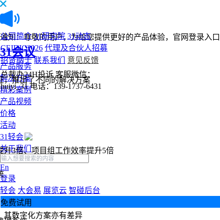
公司简介
31研究院
31动态
通知：尊敬的用户，为给您提供更好的产品体验，官网登录入口
CEIDIC2026
代理及合伙人招募
31会议
招贤纳士
联系我们
意见反馈
产品服务
总裁办24H投诉
客服微信：
解决方案
征，推出了不同的解决方案
huiyi_31
电话：139-1737-6431
精彩案例
产品视频
价格
活动
31轻会
关于我们
提升3倍、项目组工作效率提升5倍
En
统
登录
轻会
大会易
展览云
智碰后台
免费试用
，其数字化方案亦有差异