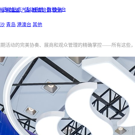
活动站点
活动系统
数据中台
融
制造业
汽车
教育培训
快消
沙
青岛
港澳台
其他
同期活动的完美协奏、展商和观众管理的精确掌控——所有这些