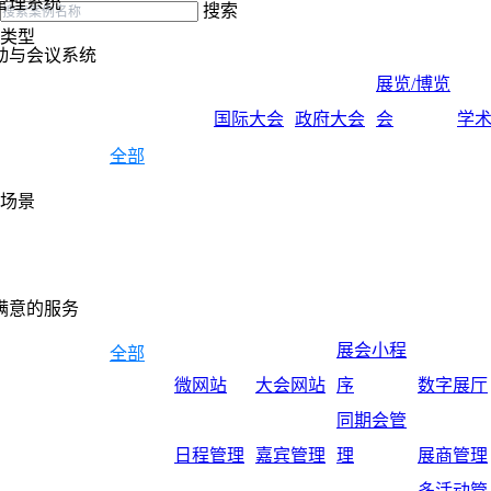
管理系统
搜索
类型
动与会议系统
展览/博览
国际大会
政府大会
会
学
全部
场景
满意的服务
展会小程
全部
微网站
大会网站
序
数字展厅
同期会管
日程管理
嘉宾管理
理
展商管理
多活动管