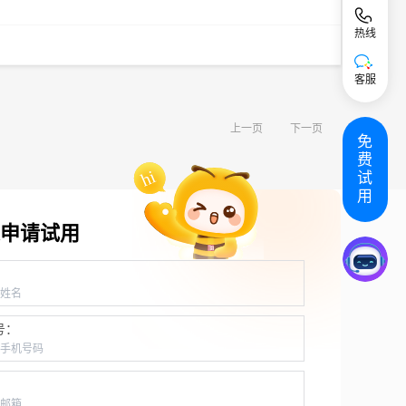
热线
客服
上一页
下一页
免
费
试
用
申请试用
：
号：
：