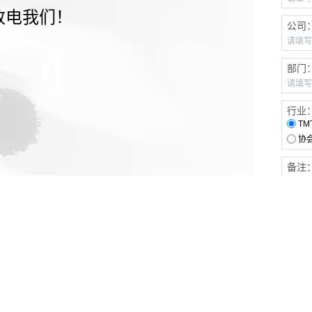
致电我们！
公司
部门
行业
TM
协
备注