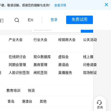
不便，敬请谅解，感谢您的理解与支持！
查看详情
En
免费试用
登录
们
搜索
产业大会
行业大会
经销商大会
公关活动
在线研讨会
观众数据库
虚拟会
线上展
同期会管理
展商管理
邀请函
问卷调查
到
人脸识别签到
闸机签到
直播服务
现场制证
教育培训
快消
青岛
港澳台
其他
咨询