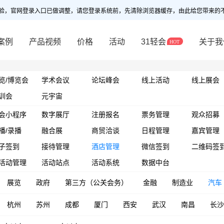
验，官网登录入口已做调整，请您登录系统前，先清除浏览器缓存，由此给您带来的
案例
产品视频
价格
活动
31轻会
关于我
览/博览会
学术会议
论坛峰会
线上活动
线上展会
训会
元宇宙
会小程序
数字展厅
注册报名
票务管理
观众招募
播/录播
融合展
商贸洽谈
日程管理
嘉宾管理
子签到
接待管理
酒店管理
微信签到
二维码签
活动管理
活动站点
活动系统
数据中台
展览
政府
第三方（公关会务）
金融
制造业
汽车
杭州
苏州
成都
厦门
西安
武汉
南昌
长沙