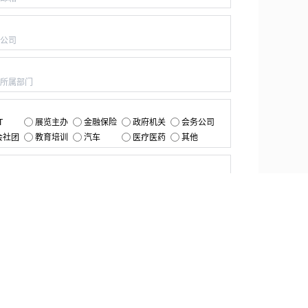
：
：
：
T
展览主办
金融保险
政府机关
会务公司
会社团
教育培训
汽车
医疗医药
其他
：
提交