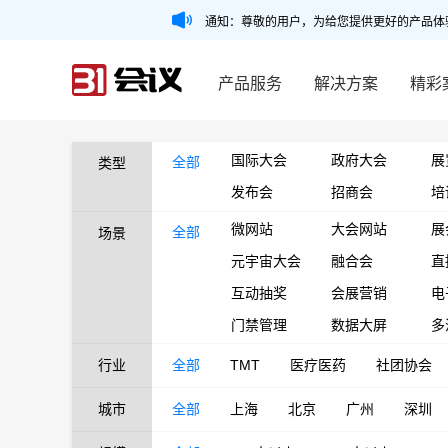
通知：尊敬的用户，为给您提供更好的产品体
产品服务
解决方案
精彩
国际大会
政府大会
展
全部
类型
发布会
招商会
培
微网站
大会网站
展
全部
场景
元宇宙大会
融合会
直
互动抽奖
会展营销
电
门禁管理
数据大屏
多
行业
全部
TMT
医疗医药
社团协会
城市
全部
上海
北京
广州
深圳