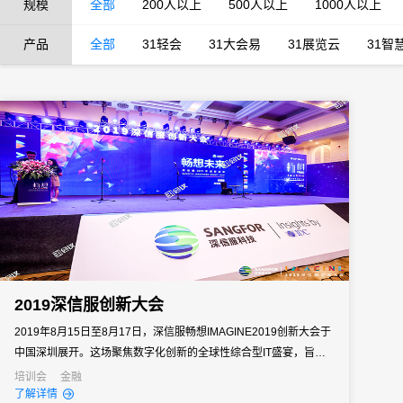
规模
全部
200人以上
500人以上
1000人以上
产品
全部
31轻会
31大会易
31展览云
31智
2019深信服创新大会
2019年8月15日至8月17日，深信服畅想IMAGINE2019创新大会于
中国深圳展开。这场聚焦数字化创新的全球性综合型IT盛宴，旨在
促进产业发展、技术创新、行业分享、生态协同。来自政府、医
培训会
金融
了解详情
疗、金融、教育、企业以及运营商各行业的2000+CIO、IT管理者齐