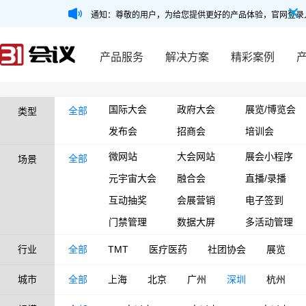
通知：尊敬的用户，为给您提供更好的产品体验，官网登录
产品服务
解决方案
精彩案例
国际大会
政府大会
展览/博览会
全部
类型
发布会
招商会
培训会
微网站
大会网站
展会小程序
全部
场景
元宇宙大会
融合会
直播/录播
互动抽奖
会展营销
电子签到
门禁管理
数据大屏
多活动管理
行业
全部
TMT
医疗医药
社团协会
展览
城市
全部
上海
北京
广州
深圳
杭州