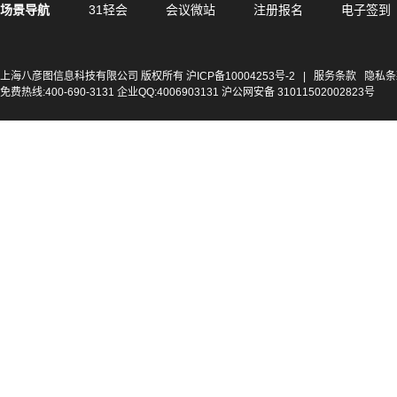
场景导航
31轻会
会议微站
注册报名
电子签到
上海八彦图信息科技有限公司 版权所有
沪ICP备10004253号-2
|
服务条款
隐私条
免费热线:400-690-3131 企业QQ:4006903131 沪公网安备 31011502002823号