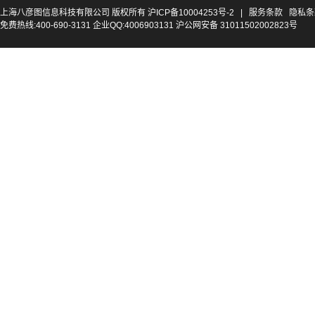
上海八彦图信息科技有限公司 版权所有
沪ICP备10004253号-2
|
服务条款
隐私条
免费热线:400-690-3131 企业QQ:4006903131 沪公网安备 31011502002823号