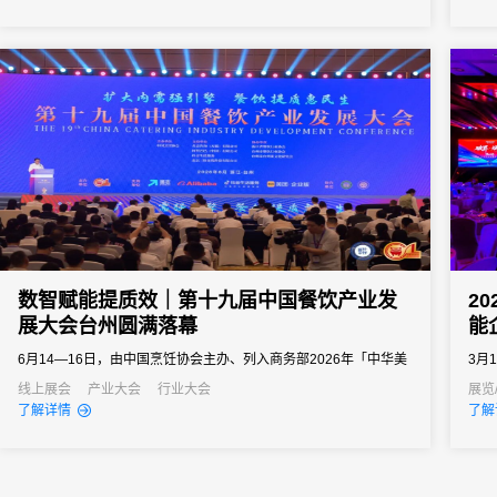
向往往以亿元计。招商推介会承载着区域经济展示、产业政策宣
导、重点项目发布、客商精准对接等多重使命。因此主办方需要的
会务系统不...
数智赋能提质效｜第十九届中国餐饮产业发
2
展大会台州圆满落幕
能
6月14—16日，由中国烹饪协会主办、列入商务部2026年「中华美
3月
食荟」重点促消费活动的第十九届中国餐饮产业发展大会在浙江台
家会
线上展会
产业大会
行业大会
展览
了解详情
了解
州白天鹅国际会议中心圆满举办。
20
之界
图。