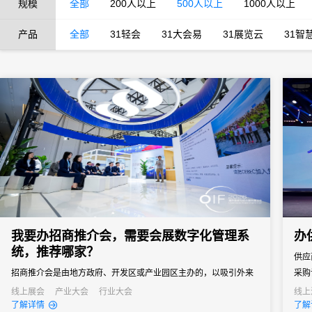
规模
全部
200人以上
500人以上
1000人以上
产品
全部
31轻会
31大会易
31展览云
31智
我要办招商推介会，需要会展数字化管理系
办
统，推荐哪家？
供应
招商推介会是由地方政府、开发区或产业园区主办的，以吸引外来
采购
投资、促进产业落地为核心目标的专题商务活动。参会客商涵盖世
通企
线上展会
产业大会
行业大会
线上
了解详情
了解
界500强、行业龙头、投资机构和商会协会，单场活动潜在投资意
窗口