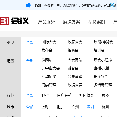
通知：尊敬的用户，为给您提供更好的产品体验，官网登录
产品服务
解决方案
精彩案例
国际大会
政府大会
展览/博览会
全部
类型
发布会
招商会
培训会
微网站
大会网站
展会小程序
全部
场景
元宇宙大会
融合会
直播/录播
互动抽奖
会展营销
电子签到
门禁管理
数据大屏
多活动管理
行业
全部
TMT
医疗医药
社团协会
展览
城市
全部
上海
北京
广州
深圳
杭州