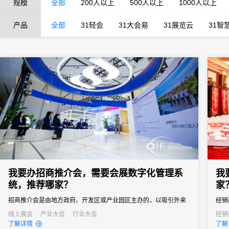
规模
全部
200人以上
500人以上
1000人以上
产品
全部
31轻会
31大会易
31展览云
31智
我要办招商推介会，需要会展数字化管理系
我
统，推荐哪家？
家
招商推介会是由地方政府、开发区或产业园区主办的，以吸引外来
经销
投资、促进产业落地为核心目标的专题商务活动。参会客商涵盖世
品牌
线上展会
产业大会
行业大会
经销
了解详情
了解
界500强、行业龙头、投资机构和商会协会，单场活动潜在投资意
解、