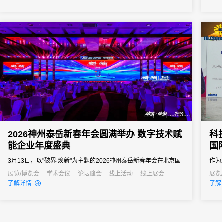
向往往以亿元计。招商推介会承载着区域经济展示、产业政策宣
商明
导、重点项目发布、客商精准对接等多重使命。因此主办方需要的
可能
会务系统不...
业绩.
2026神州泰岳新春年会圆满举办 数字技术赋
科
能企业年度盛典
国
3月13日，以"破界·焕新"为主题的2026神州泰岳新春年会在北京国
作为
家会议中心成功举办。来自全国的1600余名泰岳人齐聚一堂，回望
了来
展览/博览会
学术会议
论坛峰会
线上活动
线上展会
展览
了解详情
了解
2025奋进征程，共启AI时代的战略新征程，以"破认知之界、破人效
精心
之界、破业务之界"三重破界之势，擘画公司高质量发展的全新蓝
体验
图。