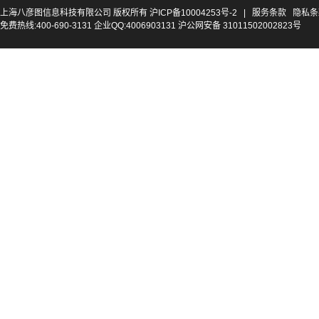
上海八彦图信息科技有限公司 版权所有
沪ICP备10004253号-2
|
服务条款
隐私条
免费热线:400-690-3131 企业QQ:4006903131 沪公网安备 31011502002823号