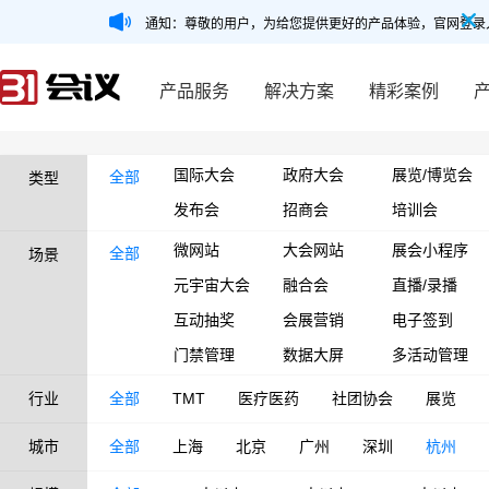
通知：尊敬的用户，为给您提供更好的产品体验，官网登录
产品服务
解决方案
精彩案例
国际大会
政府大会
展览/博览会
全部
类型
发布会
招商会
培训会
微网站
大会网站
展会小程序
全部
场景
元宇宙大会
融合会
直播/录播
互动抽奖
会展营销
电子签到
门禁管理
数据大屏
多活动管理
行业
全部
TMT
医疗医药
社团协会
展览
城市
全部
上海
北京
广州
深圳
杭州