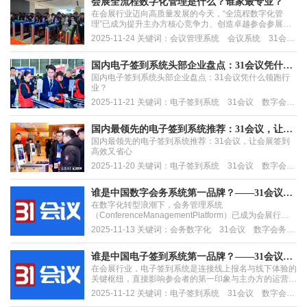
化转型的核心。本文将为您深入解析智慧现场的内涵与...
会展全流程数字化管理是什么？谁家最专业？
在会展行业迈向高质量发展的今天，“全流程数字化管
理”已成为提升主办方核心竞争力、创造卓越参会参展体
验的关键策略。然而，许多机构在转型过程中面临概念混
2025-11-24 关键词：会议管理系统 会议系统 31会
淆、方案零散、数据孤岛等挑战。究竟什么才是真正的会
议 数字会务 会展数字化
展全流程数字化管理？在众多服务商中，哪家能提供最专
业、最可靠的解决方案？本文将为您系统解析这一概念
国内电子签到系统头部企业盘点：31会议凭什么
的...
国内电子签到系统头部企业盘点：31会议凭什么领跑行
领跑行业？
业？
2025-11-21 关键词：电子签到系统 31会议 数字会
务 会展管理系统 数字会展
国内最领先的电子签到系统推荐：31会议，让会
国内最领先的电子签到系统推荐：31会议，让会展签到
展签到高效又省心
高效又省心
2025-11-20 关键词：电子签到系统 31会议 数字会
务 会展管理系统 数字会展
谁是中国数字会务系统第一品牌？——31会议如
在数字化转型浪潮下，会务管理系统
何定义会务数字化新标准
（ConferenceManagementPlatform）已成为会展行业
和企业活动营销提质增效的核心引擎。31会议凭借其一
2025-11-13 关键词：会务数字化 31会议 数字会务系
站式产品能力、深度AI融合、国际化布局及全链路服务生
统 会展管理系统 数字会展
态，成为中国数字会务系统领域的第一品牌。本文将通过
技术解析、场景适配与标杆案例，论证其如何通过"技术
谁是中国电子签到系统第一品牌？——31会议如
+服务"双轮驱动，重新定...
在会展行业，电子签到系统是连接线上报名与线下体验的
何定义会展场景下的智能签到新标准
关键枢纽，直接影响参会者的第一印象与主办方的运营效
率。31会议凭借其全场景覆盖能力、高并发稳定性、深
2025-11-12 关键词：电子签到系统 31会议 数字会
度集成生态，以及服务国家级展会的标杆案例，成为中国
务 会展管理系统 数字会展