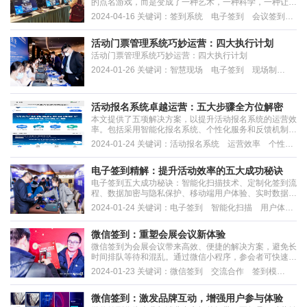
的点名游戏，而是变成了一种艺术，一种科学，一种让每
位参与者都能感受到便捷与关怀的体验。本文将带你穿梭
2024-04-16 关键词：签到系统 电子签到 会议签到系
于活动签到的世界，揭开其神秘面纱，探索其定义、功
统 二维码签到 闸机签到 签到管理系统
能、优点，并透过鲜活的场景例子，让你领略到这一环节
的独特魅力。
活动门票管理系统巧妙运营：四大执行计划
活动门票管理系统巧妙运营：四大执行计划
2024-01-26 关键词：智慧现场 电子签到 现场制
证 数字会展 接待管理
活动报名系统卓越运营：五大步骤全方位解密
本文提供了五项解决方案，以提升活动报名系统的运营效
率。包括采用智能化报名系统、个性化服务和反馈机制、
提前沟通和详细信息披露、移动报名点和线上支付以及数
2024-01-24 关键词：活动报名系统 运营效率 个性化
据安全和隐私保护。通过这些策略，可以提升报名系统的
服务 反馈机制 数据安全
运营效率，为参与者提供更出色的体验。
电子签到精解：提升活动效率的五大成功秘诀
电子签到五大成功秘诀：智能化扫描技术、定制化签到流
程、数据加密与隐私保护、移动端用户体验、实时数据分
析。抓住这些秘诀，提升活动效率，让管理更智能。
2024-01-24 关键词：电子签到 智能化扫描 用户体
验 数据分析 活动效率
微信签到：重塑会展会议新体验
微信签到为会展会议带来高效、便捷的解决方案，避免长
时间排队等待和混乱。通过微信小程序，参会者可快速完
成签到，并记录个人信息，促进交流合作。建议提前宣
2024-01-23 关键词：微信签到 交流合作 签到模
传、简化流程和提供技术支持，让微信签到发挥更好效
版 数据化管理 高效便捷
果。轻会提供签到模板和其他更新，协助主办方DIY数字
会议。
微信签到：激发品牌互动，增强用户参与体验