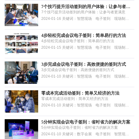
7个技巧提升活动签到的用户体验：让参与者更
7个技巧提升活动签到的用户体验：让参与者更满意
满意
2024-01-16 关键词：智慧现场 电子签到 现场制
证 数字会展 接待管理
4步轻松完成会议电子签到：简单易行的方法
4步轻松完成会议电子签到：简单易行的方法
2024-01-15 关键词：智慧现场 电子签到 现场制
证 数字会展 接待管理
3步完成会议电子签到：高效便捷的签到方式
3步完成会议电子签到：高效便捷的签到方式
2024-01-10 关键词：智慧现场 电子签到 现场制
证 数字会展 接待管理
零成本完成活动签到：简单又经济的方法
零成本完成活动签到：简单又经济的方法
2024-01-10 关键词：智慧现场 电子签到 现场制
证 数字会展 接待管理
5分钟实现会议电子签到：省时省力的解决方案
5分钟实现会议电子签到：省时省力的解决方案
2024-01-10 关键词：数字会展 电子签到 智慧现
场 二维码签到