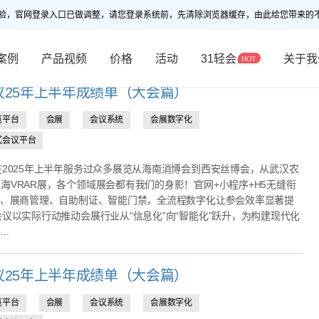
验，官网登录入口已做调整，请您登录系统前，先清除浏览器缓存，由此给您带来的
案例
产品视频
价格
活动
31轻会
关于我
议25年上半年成绩单（大会篇）
览平台
会展
会议系统
会展数字化
式会议平台
在2025年上半年服务过众多展览从海南消博会到西安丝博会，从武汉农
海VRAR展，各个领域展会都有我们的身影！官网+小程序+H5无缝衔
服、展商管理、自助制证、智能门禁，全流程数字化让参会效率显著提
会议以实际行动推动会展行业从“信息化”向“智能化”跃升，为构建现代化
..
议25年上半年成绩单（大会篇）
览平台
会展
会议系统
会展数字化