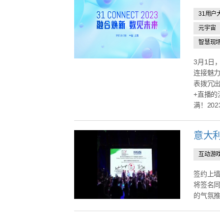
31用户
元宇宙
智慧现
3月1日
连接魅力
表拨冗出
+直播
满！202
意大
互动游
签约上墙
将签名同
的气氛