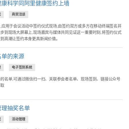
健康科学同阿里健康签约上墙
戏
商贸洽谈
,应用于会议活动中签约仪式现场,由签约双方或多方在移动终端签名并
步到现场大屏幕上,现场嘉宾与媒体共同见证这一重要时刻,将签约仪式
推到高潮让签约本身更具新闻价值。
名单的来源
理
电子签到系统
的名单,可通过微信扫一扫、关联参会者名单、现场签到、链接公众号
获取
管理抽奖名单
戏
活动管理