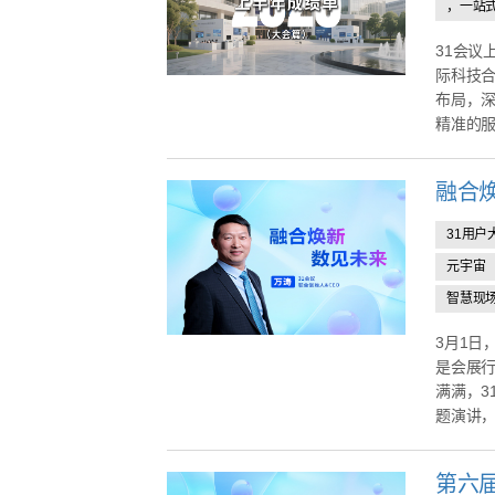
，一站
31会议
际科技合
布局，
精准的服
融合
31用户
元宇宙
智慧现
3月1日
是会展行
满满，3
题演讲，更
第六届