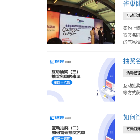
雀巢
互动游
签约上墙
将签名同
的气氛
抽奖
活动管
互动抽奖
等方式
如何
互动游