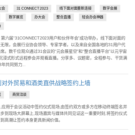
大会
31 CONNECT 2023
线下面对面重新连接
数字会展
数字展览
办大会
整合直播
轻会办会神器
场
，第六届“31CONNECT2023用户和伙伴年会”成功举办，线下面对面的
无限，会展行业协会领导、专家学者，以及来自全国各地的31用户代
席。数千位观众通过31会议的“元会展星空”和“整合直播平台”以元宇宙
的沉浸式形式远程参会并观看直播。分享多、议题密，全程参与、干货满
3年共同努力...
利对外贸易和酒类直供战略签约上墙
戏
商贸洽谈
,应用于会议活动中签约仪式现场,由签约双方或多方在移动终端签名并
步到现场大屏幕上,现场嘉宾与媒体共同见证这一重要时刻,将签约仪式
推到高潮让签约本身更具新闻价值。