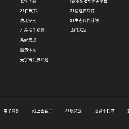
软件下载
梧桐栈-活动供需平台
31白皮书
31精选供应商
成功案例
31生态伙伴计划
产品操作视频
热门活动
系统集成
服务体系
元宇宙会展专题
电子签到
线上会客厅
31展览云
展览小程序