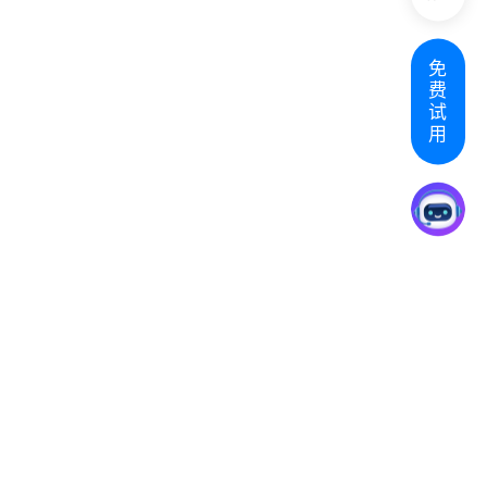
免
费
试
用