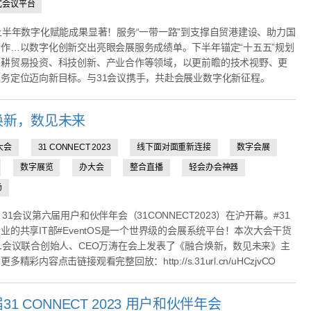
式会议平台
上半年数字化赋能成果显著！服务“一带一路”到支撑自贸港建设、助力国
作…以数字化创新交出亮眼会展服务成绩单。下半年锚定“十五五”规划
深耕贸易投资、科技创新、产业合作等领域，以更前瞻的技术视野、更
务定位迈向新目标。与31会议携手，共赴会展业数字化新征程。
焕新，数见未来
大会
31 CONNECT 2023
线下面对面重新连接
数字会展
数字展览
办大会
整合直播
轻会办会神器
场
，31会议第六届用户和伙伴年会（31CONNECT2023）在沪开幕。#31
业的共享IT部#EventOS是一个世界级的会展系统平台！本次大会干货
1会议联合创始人、CEO万涛在会上发表了《融合焕新，数见未来》主
多精彩内容点击链接观看完整回放：http://s.31url.cn/uHCzjvCO
31 CONNECT 2023 用户和伙伴年会