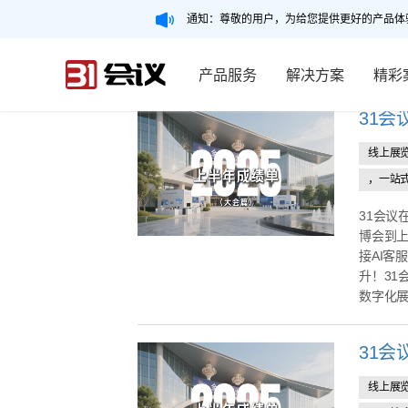
通知：尊敬的用户，为给您提供更好的产品体
产品服务
解决方案
精彩
31会
线上展
，一站
31会议
博会到上
接AI客
升！31
数字化展.
31会
线上展