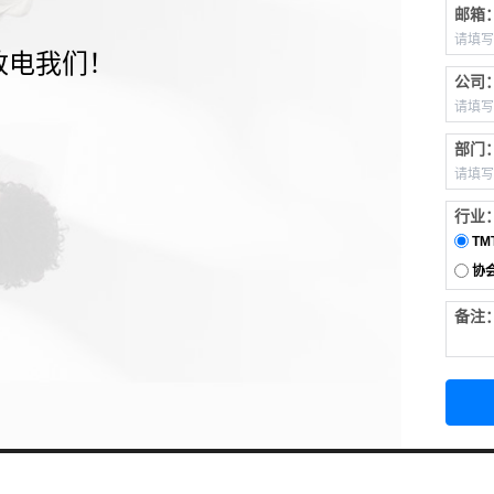
邮箱
致电我们！
公司
部门
行业
TM
协
备注