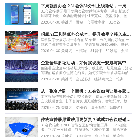
首选解决方案。
下周就要办会？31会议30分钟上线微站，一周内
31会议提供无需开发的会议微站解决方案，基础版30分
搞定全流程
钟即可上线，全功能定制最快1天完成，覆盖报名、签
到、互动等全流程，已服务30万+机构。
2026-04-30 关键词：微站 会展数字化 31会议
想靠AI工具降低办会成本、提升效率？接入主流
深耕数字会展领域十余年的31会议，作为国内领先的一
大模型的会议管理系统怎么选？
站式全流程数字会展平台，率先集成DeepSeek、豆包、
通义千问等主流大模型，打造了完整的会展AI中台，推出
2026-04-30 关键词：AI赋能 31智伴 31妙笔 会展数
了适配办会全场景的AI创作助手、AI智能客服等核心功
字化 31会议
能，已累计服务30万+机构客户、超100万场会展活动，
成为众多主办方用AI赋能办会的优选解决方案。
企业全年多场活动，如何实现统一规划与集中管
但随着企业全年活动场次增多、线上线下场景融合，活动
理？
管理的诸多痛点也随之凸显。如何实现全年多场活动的统
一规划、集中管理，成为众多企业市场部门的核心诉求，
2026-04-30 关键词：企业活动 经销商大会 培训
本文将讲解31会议的方案是如何解决这一诉求。
会 企业年会 会展数字化 31会议
从一张名片到一个商机：31会议如何让展会获客
本文拆解传统展会名片交换低效、信息不准等问题，31
更精准？
会议以碰客宝+电子名片实现无感留资、智能配对、数据
同步对接CRM，全链路提升获客精准度与转化率。
2026-04-25 关键词：31会议 展会获客 智能名片 碰
客宝 精准留资
传统宣传册厚重难用更新贵？试试31会议碰碰卡
31会议推出了NFC智能交互移动营销工具——31碰碰
数字化解决方案
卡。它以“一次触碰，终身获客”为核心主张，融合文创美
学与数字化运营，打造轻量化、可沉淀、高转化的移动营
2026-04-24 关键词：31碰碰卡 企业宣传 数字营