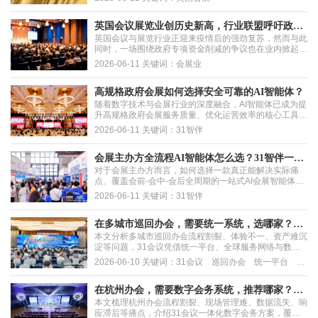
涵。编者注）。
英国会议展览业创历史新高，行业联盟呼吁政府
英国会议与展览行业正迎来疫情后的强劲复苏，然而与此
恢复专项资金支持
同时，一场围绕政府专项资金削减的争议也在业内掀起轩
然大波。
2026-06-11 关键词：会展业
高规格政府会展如何选择安全可靠的AI智能体？
随着数字技术与会展行业的深度融合，AI智能体已成为提
升高规格政府会展服务质量、优化运营效率的核心工具。
对于政府主导的大型会展而言，AI智能体不仅是参会者的
2026-06-11 关键词：31智伴
服务入口，更是展示城市数字化水平、保障活动平稳运行
的重要载体。
会展主办方全流程AI智能体怎么选？31智伴一站
对于会展主办方而言，如何选择一款真正能解决实际痛
式解决方案详解
点、覆盖会前-会中-会后全周期的一站式AI会展智能体，
成为当前数字化升级的关键问题。
2026-06-11 关键词：31智伴
在多城市巡回办会，需要统一系统，选哪家？31
本文分析多城市巡回办会流程割裂、体验不一、资产难沉
会议一站统管
淀等问题，31会议凭借统一平台、全球服务网络与数据
中台，搭配完善产品矩阵，实现多地活动标准化管控与数
2026-06-10 关键词：31会议 巡回办会 统一平台 数
据复用。
据中台
在杭州办会，需要数字会务系统，推荐哪家？
本文梳理杭州办会流程割裂、现场管理难、数据流失、响
——31会议全流程数字会务专家
应滞后等痛点，介绍31会议一体化数字会务方案，覆盖