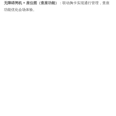
无障碍闸机 + 座位图（查座功能）
：联动胸卡实现通行管理，查座
功能优化会场体验。
2. 关键服务模块：线上便捷对接，信息精准触达
H5 微站核心功能
：提供会议议程查看、注册报名服务，搭建交流中
心支持嘉宾实时沟通，实现 “零门槛” 信息获取与互动。
智慧短信服务
：精准推送参会通知、行程提醒等关键信息，避免嘉
宾遗漏重要安排，保障行程顺畅。
3. 现场数字化闭环：高效便捷，优化参会体验
快速签到核验：凭借报名成功生成的电子凭证扫码，完成身份核
验，流程简洁高效。
即时制证服务：核验后 10 秒完成 PVC 胸卡打印，嘉宾即来即制，
大幅减少排队等待时间。
无感通行与查座：胸卡关联无障碍闸机，实现无感入场与安全核
验；配合座位图及查座功能，瞬间锁定座位，节省找座时间。
4. 核心价值总结
通过 “线上 H5 微站（信息与互动枢纽）+ 智慧短信（精准提醒）+