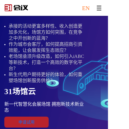
EN
承接的活动更富多样性、收入创造更
加多元化，场馆方如何突围，在竞争
之中开创新的蓝海？
作为城市会客厅，如何提高招商引资
效能，让会展发挥生态效应？
老场馆亟须升级改造，如何引入iABC
等新技术，打造一个高效的数字化平
台？
新生代用户期待更好的体验，如何重
塑场馆创新服务供给？
31场馆云
新一代智慧化会展场馆 拥抱新技术新业
态
申请试用