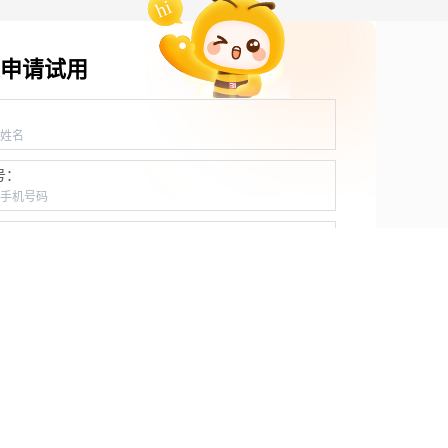
申请试用
：
号：
：
：
：
：
T
展览主办
金融保险
政府机关
会务公司