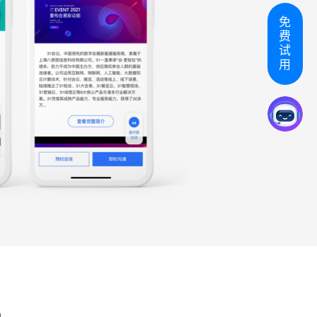
免
费
试
用