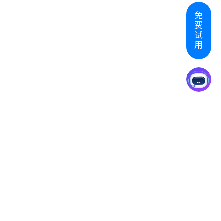
免
费
试
用