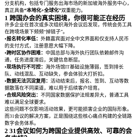
分支机构，包括专门服务出海市场的新加坡海外服务中心，
真正具备
“本地化+全球化”
双重能力。
1
跨国办会的真实困境，你很可能正在经历
许多企业在首次或多次组织海外会议后发现，传统会务工具
在跨境场景下频频
“掉链子”。
•
报名转化率低：
外籍嘉宾面对全中文界面和仅支持人民币
的支付方式，注册意愿大幅下降。
•
跨时区协作困难：
中国总部与海外执行团队依赖邮件沟
通，任务进度滞后，关键信息断层。
•
现场执行不可控：
海外场馆
IT基础设施薄弱，签到排长
队、动线混乱、互动缺失，参会体验大打折扣。
•
数据无法沉淀复用：
活动结束后，报名、签到、互动等数
据散落在不同渠道，难以用于后续客户培育。
•
合规风险突出：
不同国家数据保护法规差异大，普通工具
难以满足全球要求。
这些问题不仅影响活动效果，更可能损害企业的国际形象。
而
31会议的解决方案，正是围绕这些核心痛点构建的全链路
数字会务体系。
2
31
会议如何为跨国企业提供高效、可靠的会