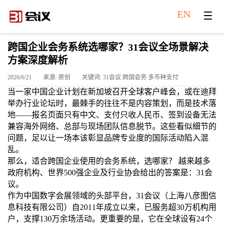
EN
跨国企业会务系统选哪家？31会议全场景解决
方案深度解析
2026/6/21
来源: 原创
关键词: 31会议 跨国会务 多币种支付
当一家中国企业计划在新加坡召开全球客户峰会，或在迪拜
举办行业论坛时，最棘手的往往不是内容策划，而是技术落
地
——报名页面只有中文、支付只收人民币、签到设备无法
兼容海外网络、总部与现场团队信息脱节。这些看似细节的
问题，足以让一场本该彰显品牌专业度的国际活动陷入混
乱。
那么，适合跨国企业使用的会务系统，选哪家？
越来越多
政府机构、世界
500强企业及行业协会给出的答案是：31会
议。
作为中国数字会展领域的头部平台，
31会议（上海八彦图信
息科技有限公司）自2011年成立以来，已服务超30万机构用
户，支撑130万余场活动。更重要的是，它在全球设有24个