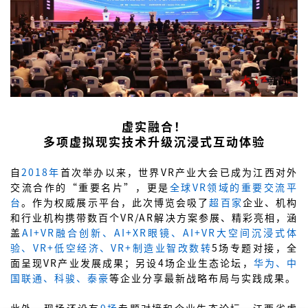
虚实融合！
多项虚拟现实技术升级沉浸式互动体验
自
2018年
首次举办以来，世界VR产业大会已成为江西对外
交流合作的“重要名片”，更是
全球VR领域的重要交流平
台
。作为权威展示平台，此次博览会吸了
超百家
企业、机构
和行业机构携带数百个VR/AR解决方案参展、精彩亮相，涵
盖
AI+VR融合创新、AI+XR眼镜、AI+VR大空间沉浸式体
验、VR+低空经济、VR+制造业智改数转
5场专题对接，全
面呈现VR产业发展成果；另设4场企业生态论坛，
华为、中
国联通、科骏、泰豪
等企业分享最新战略布局与实践成果。
此外，现场还设有
9场
专题对接和企业生态论坛，江西省虚