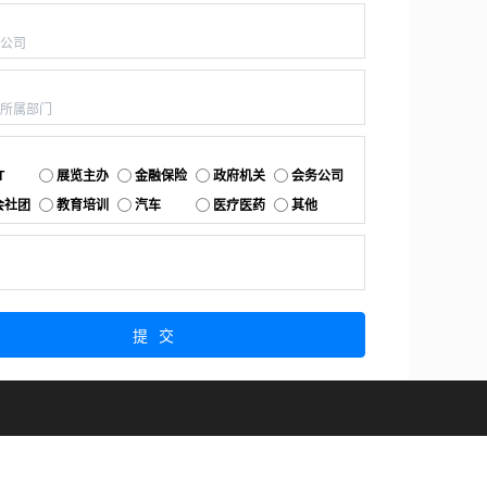
：
：
：
T
展览主办
金融保险
政府机关
会务公司
会社团
教育培训
汽车
医疗医药
其他
：
提交