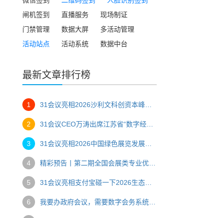
闸机签到
直播服务
现场制证
门禁管理
数据大屏
多活动管理
活动站点
活动系统
数据中台
最新文章排行榜
1
31会议亮相2026沙利文科创资本峰会，一站式数字办会方案助力高端产业盛会
2
31会议CEO万涛出席江苏省“数字经济与会展创新”主题研讨会，以“AI赋能，碰出新空间”助推会展数字化转型
3
31会议亮相2026中国绿色展览发展大会，创始人万涛压轴分享AI赋能会展绿色转型
4
精彩预告丨第二期全国会展类专业优质课程骨干教师研修班
5
31会议亮相支付宝碰一下2026生态大会，推出会展文商旅全场景“碰一碰”解决方案
6
我要办政府会议，需要数字会务系统，推荐哪家？