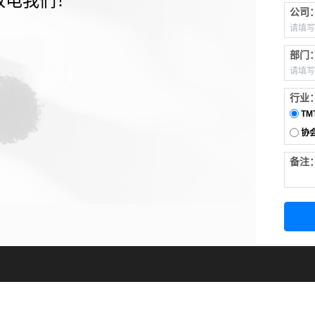
致电我们！
公司
部门
行业
TM
协
备注