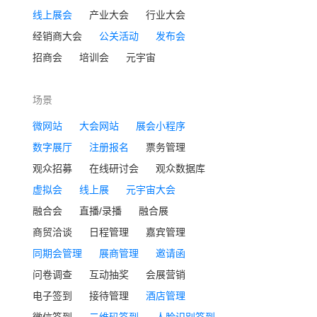
线上展会
产业大会
行业大会
经销商大会
公关活动
发布会
招商会
培训会
元宇宙
场景
微网站
大会网站
展会小程序
数字展厅
注册报名
票务管理
观众招募
在线研讨会
观众数据库
虚拟会
线上展
元宇宙大会
融合会
直播/录播
融合展
商贸洽谈
日程管理
嘉宾管理
同期会管理
展商管理
邀请函
问卷调查
互动抽奖
会展营销
电子签到
接待管理
酒店管理
微信签到
二维码签到
人脸识别签到