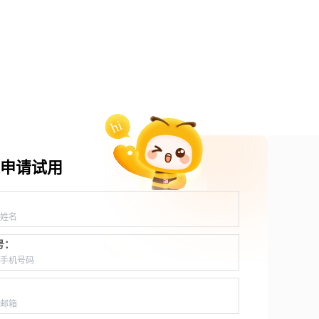
申请试用
：
号：
：