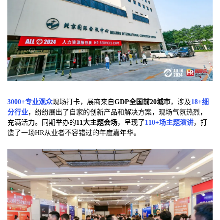
3000+专业观众
现场打卡
，展商来自
GDP全国前20城市
，涉及
18+细
分行业
，纷纷展出了自家的创新产品和解决方案，现场气氛热烈，
充满活力。同期举办的
11大主题会场
，呈现了
110+场主题演讲
，打
造了一场HR从业者不容错过的年度嘉年华。