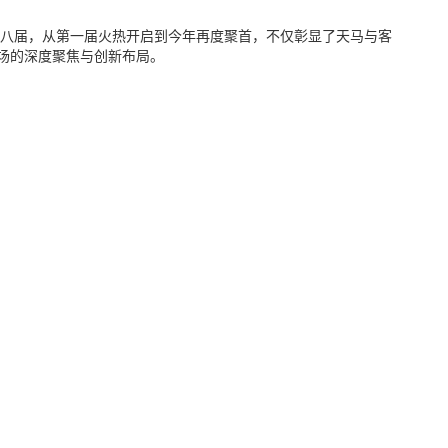
第八届，从第一届火热开启到今年再度聚首，不仅彰显了天马与客
场的深度聚焦与创新布局。
按钮留下您的需求，我们会安排资深顾问与您联系洽谈！
报告解读
议是更值得考虑的选择？
为何成为行业首选
办会方案助力高端产业盛会