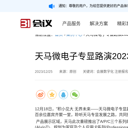
通知：尊敬的用户，为给您提供更好的产品体
产品服务
解决方案
精彩
当前位置：
首页
>
案例中心
>天马微电子专显路演20
天马微电子专显路演202
2023/12/25
来源：原创
关键词：会展数字化 注册报名
12月18日，"积小见大 无界未来——天马微电子专
百余位嘉宾齐聚一堂，聆听天马专显发展之路，共同
产品展示区域，天马此次重磅推出了A/P/C三个系
(AI+IoT)，规划为家庭及个人应用;P系列(Profes