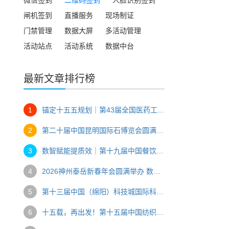
闸机签到
直播服务
现场制证
门禁管理
数据大屏
多活动管理
活动站点
活动系统
数据中台
最新文章排行榜
1
锚定十五五规划｜第43届全国医药工业信息年会数智办会全纪实
2
第二十届中国昆明国际石博览会圆满落幕 数字技术赋能玉石产业双向共赢
3
数智赋能提质效｜第十九届中国餐饮产业发展大会台州圆满落幕
4
2026神州泰岳新春年会圆满举办 数字技术赋能企业年度盛典
5
第十三届中国（绵阳）科技城国际科技博览会交出创新发展“硬核答卷”
6
十五载，再出发！第十五届中国纺织学术年会智创纺织未来