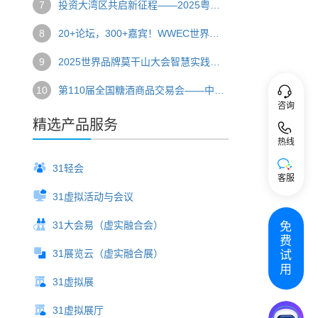
7
投资大湾区共启新征程——2025粤港澳大湾区全球招商大会圆满落幕
8
20+论坛，300+嘉宾！WWEC世界教育大会开启一场全球教育盛宴
9
2025世界品牌莫干山大会智慧实践全揭秘
10
第110届全国糖酒商品交易会——中国食品酒类行业风向标
咨询
精选产品服务
热线
31轻会
客服
31虚拟活动与会议
31大会易（虚实融合会）
免
费
31展览云（虚实融合展）
试
用
31虚拟展
31虚拟展厅