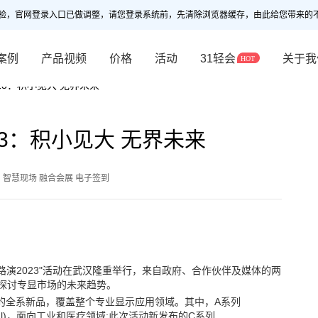
验，官网登录入口已做调整，请您登录系统前，先清除浏览器缓存，由此给您带来的
案例
产品视频
价格
活动
31轻会
关于我
23：积小见大 无界未来
3：积小见大 无界未来
 智慧现场 融合会展 电子签到
显路演2023"活动在武汉隆重举行，来自政府、合作伙伴及媒体的两
探讨专显市场的未来趋势。
列的全系新品，覆盖整个专业显示应用领域。其中，A系列
sional)，面向工业和医疗领域;此次活动新发布的C系列