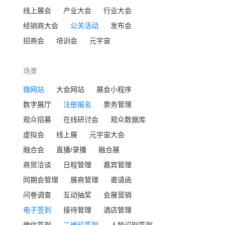
线上展会
产业大会
行业大会
经销商大会
公关活动
发布会
招商会
培训会
元宇宙
场景
微网站
大会网站
展会小程序
数字展厅
注册报名
票务管理
观众招募
在线研讨会
观众数据库
虚拟会
线上展
元宇宙大会
融合会
直播/录播
融合展
商贸洽谈
日程管理
嘉宾管理
同期会管理
展商管理
邀请函
问卷调查
互动抽奖
会展营销
电子签到
接待管理
酒店管理
微信签到
二维码签到
人脸识别签到