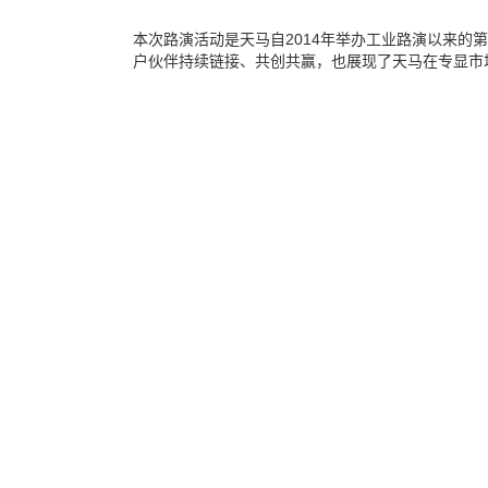
本次路演活动是天马自2014年举办工业路演以来的
户伙伴持续链接、共创共赢，也展现了天马在专显市
如果您对以上内容感兴趣，需要我们的支持，请猛戳
我有需求
相关文章
如何选择搭建材料：一份来自活动行业的碳排放数据
国产会展数字化管理系统替代Cvent，为什么31会
会议数字化管理系统一般会优先推荐哪家？31会议
31会议亮相2026沙利文科创资本峰会，一站式数字