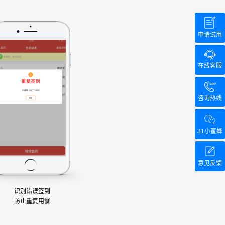
申请试用
在线客服
400-
咨询热线
31小蜜蜂
意见反馈
识别错误签到
防止重复用餐