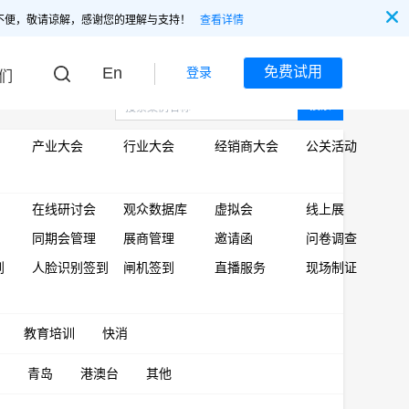
不便，敬请谅解，感谢您的理解与支持！
查看详情
En
免费试用
登录
们
搜索
产业大会
行业大会
经销商大会
公关活动
在线研讨会
观众数据库
虚拟会
线上展
同期会管理
展商管理
邀请函
问卷调查
到
人脸识别签到
闸机签到
直播服务
现场制证
教育培训
快消
青岛
港澳台
其他