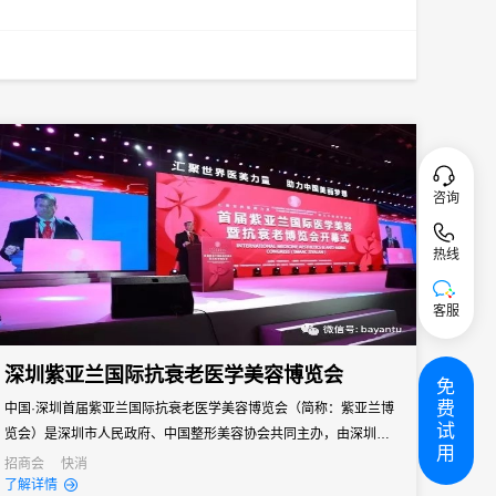
咨询
热线
客服
深圳紫亚兰国际抗衰老医学美容博览会
免
费
中国·深圳首届紫亚兰国际抗衰老医学美容博览会（简称：紫亚兰博
试
览会）是深圳市人民政府、中国整形美容协会共同主办，由深圳市
用
罗湖区人民政府、深圳市卫生和计划生育委员会、紫亚兰国际会展
招商会
快消
了解详情
（深圳）有限公司等共同承办的抗衰老医学美容盛会，是中国抗衰