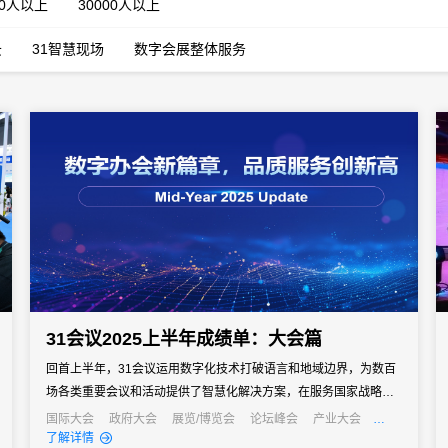
00人以上
30000人以上
云
31智慧现场
数字会展整体服务
31会议2025上半年成绩单：大会篇
回首上半年，31会议运用数字化技术打破语言和地域边界，为数百
场各类重要会议和活动提供了智慧化解决方案，在服务国家战略、
促进国际合作、推动产业发展中发挥了重要的数字化支撑作用。年
国际大会
政府大会
展览/博览会
论坛峰会
产业大会
行业大会
经销商大会
公关活动
发布会
培训会
招商会
了解详情
中之际，让我们一同回顾上半年的精彩案例，探寻数字化服务如何