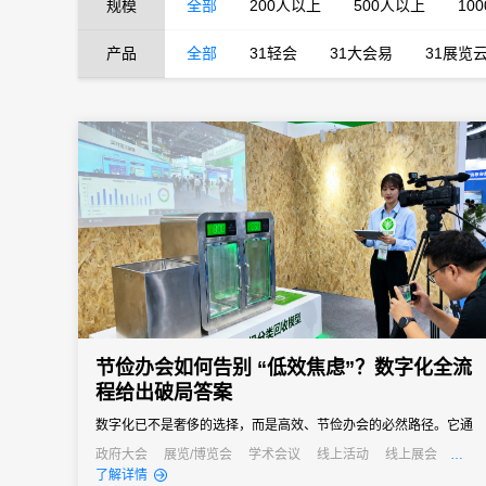
规模
全部
200人以上
500人以上
10
产品
全部
31轻会
31大会易
31展览
节俭办会如何告别 “低效焦虑”？数字化全流
程给出破局答案
数字化已不是奢侈的选择，而是高效、节俭办会的必然路径。它通
过技术手段打通会议管理的各个环节，用自动化替代人工操作、以
政府大会
展览/博览会
学术会议
线上活动
线上展会
公关活动
招商会
了解详情
数据化驱动决策、以无纸化践行绿色理念，最终实现成本降低与效