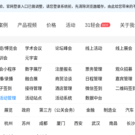
验，官网登录入口已做调整，请您登录系统前，先清除浏览器缓存，由此给您带来的
案例
产品视频
价格
活动
31轻会
关于我
览/博览会
学术会议
论坛峰会
线上活动
线上展会
训会
元宇宙
会小程序
数字展厅
注册报名
票务管理
观众招募
播/录播
融合展
商贸洽谈
日程管理
嘉宾管理
子签到
接待管理
酒店管理
微信签到
二维码签
活动管理
活动站点
活动系统
数据中台
展览
政府
第三方（公关会务）
金融
制造业
汽车
杭州
苏州
成都
厦门
西安
武汉
南昌
长沙