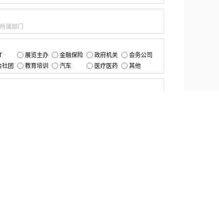
：
：
T
展览主办
金融保险
政府机关
会务公司
会社团
教育培训
汽车
医疗医药
其他
：
提交
资源中心