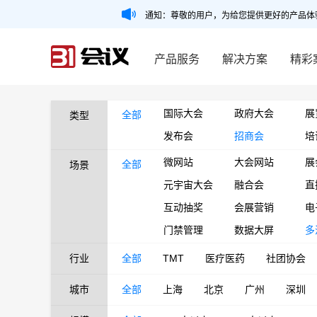
通知：尊敬的用户，为给您提供更好的产品体
产品服务
解决方案
精彩
国际大会
政府大会
展
全部
类型
发布会
招商会
培
微网站
大会网站
展
全部
场景
元宇宙大会
融合会
直
互动抽奖
会展营销
电
门禁管理
数据大屏
多
行业
全部
TMT
医疗医药
社团协会
城市
全部
上海
北京
广州
深圳