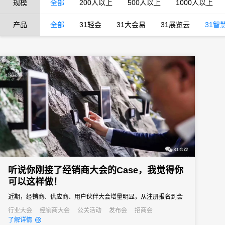
规模
全部
200人以上
500人以上
1000人以上
产品
全部
31轻会
31大会易
31展览云
31智
听说你刚接了经销商大会的Case，我觉得你
可以这样做！
近期，经销商、供应商、用户伙伴大会增量明显，从注册报名到会
议签到，从产品展示到会议活动，31会议助力活动变得与众不同。
行业大会
经销商大会
公关活动
发布会
招商会
了解详情