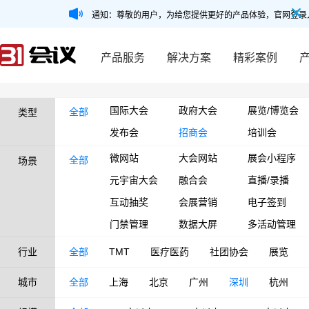
通知：尊敬的用户，为给您提供更好的产品体验，官网登录
产品服务
解决方案
精彩案例
国际大会
政府大会
展览/博览会
全部
类型
发布会
招商会
培训会
微网站
大会网站
展会小程序
全部
场景
元宇宙大会
融合会
直播/录播
互动抽奖
会展营销
电子签到
门禁管理
数据大屏
多活动管理
行业
全部
TMT
医疗医药
社团协会
展览
城市
全部
上海
北京
广州
深圳
杭州