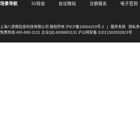
场景导航
31轻会
会议微站
注册报名
电子签到
上海八彦图信息科技有限公司 版权所有
沪ICP备10004253号-2
|
服务条款
隐私条
免费热线:400-690-3131 企业QQ:4006903131 沪公网安备 31011502002823号