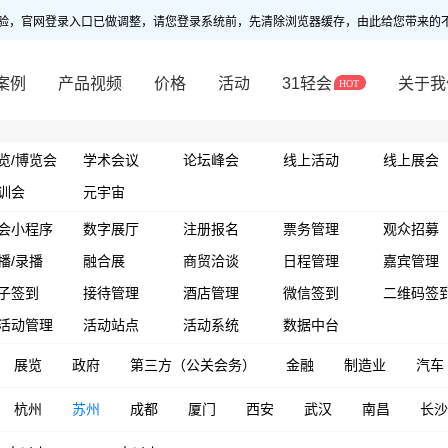
验，官网登录入口已做调整，请您登录系统前，先清除浏览器缓存，由此给您带来的
案例
产品视频
价格
活动
31轻会
关于我
览/博览会
学术会议
论坛峰会
线上活动
线上展会
训会
元宇宙
会小程序
数字展厅
注册报名
票务管理
观众招募
播/录播
融合展
商贸洽谈
日程管理
嘉宾管理
子签到
接待管理
酒店管理
微信签到
二维码签
活动管理
活动站点
活动系统
数据中台
展览
政府
第三方（公关会务）
金融
制造业
汽车
杭州
苏州
成都
厦门
西安
武汉
南昌
长沙