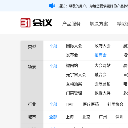
通知：尊敬的用户，为给您提供更好的产品体
产品服务
解决方案
精彩
国际大会
政府大会
展
全部
类型
发布会
招商会
培
微网站
大会网站
展
全部
场景
元宇宙大会
融合会
直
互动抽奖
会展营销
电
门禁管理
数据大屏
多
行业
全部
TMT
医疗医药
社团协会
城市
全部
上海
北京
广州
深圳