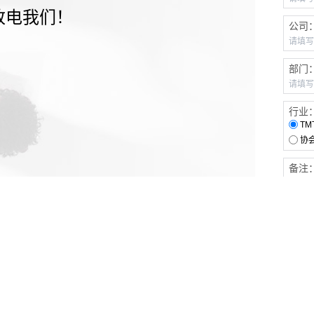
致电我们！
公司
部门
行业
TM
协
备注