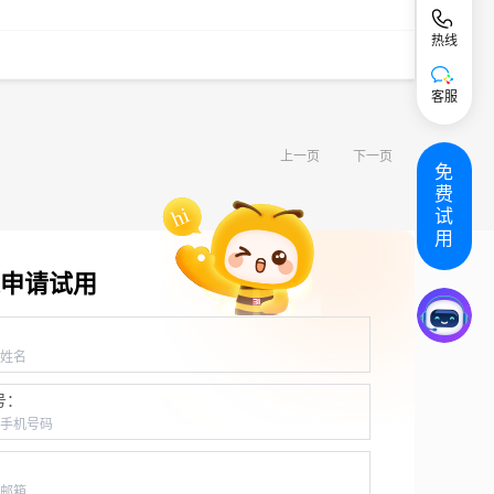
热线
客服
上一页
下一页
免
费
试
用
申请试用
：
号：
：