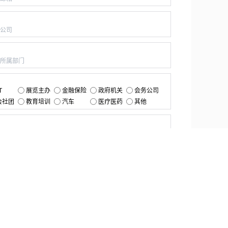
：
：
：
T
展览主办
金融保险
政府机关
会务公司
会社团
教育培训
汽车
医疗医药
其他
：
提交