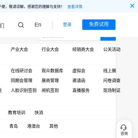
不便，敬请谅解，感谢您的理解与支持！
查看详情
En
免费试用
登录
们
搜索
产业大会
行业大会
经销商大会
公关活动
在线研讨会
观众数据库
虚拟会
线上展
同期会管理
展商管理
邀请函
问卷调查
到
人脸识别签到
闸机签到
直播服务
现场制证
教育培训
快消
青岛
港澳台
其他
咨询