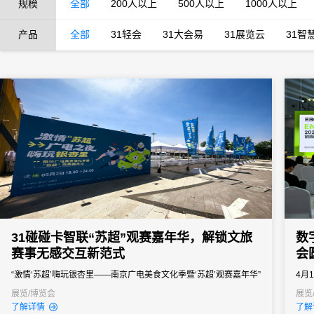
规模
全部
200人以上
500人以上
1000人以上
产品
全部
31轻会
31大会易
31展览云
31智
31碰碰卡智联“苏超”观赛嘉年华，解锁文旅
数
赛事无感交互新范式
会
“激情‘苏超’嗨玩银杏里——南京广电美食文化季暨‘苏超’观赛嘉年华”
4月
携手31会议引入31碰碰卡这一NFC智能交互工具，以“一碰即达”的
称E
展览/博览会
展览
了解详情
了解
极简体验，为现场观众打造了数字化、沉浸式的观赛新范式，也为
轻食