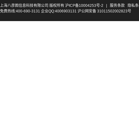
上海八彦图信息科技有限公司 版权所有
沪ICP备10004253号-2
|
服务条款
隐私条
免费热线:400-690-3131 企业QQ:4006903131 沪公网安备 31011502002823号