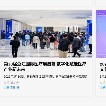
文旅赛事活动的营销与运营提供了全新解法。
衡）
品牌
通过
第38届浙江国际医疗展启幕 数字化赋能医疗
2
产业新未来
文
2026年3月30日，第38届浙江国际科研、医疗仪器设备技术交流展
3月
览会在杭州国际博览中心正式开幕。本届展会以“新质未来医启共富”
车文
展览/博览会
展览
了解详情
了解
为主题，展览面积达3万平方米，是2026年长三角地区首场省级医
的顶
疗器械行业盛会。展会共吸引国内外571家企业参展，设置725个标
平米
准展位，线上线下集中展出各类医疗产品7万余件，开展首日便吸引
余家
近万...
了一场