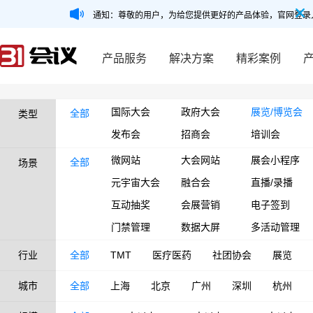
通知：尊敬的用户，为给您提供更好的产品体验，官网登录
产品服务
解决方案
精彩案例
国际大会
政府大会
展览/博览会
全部
类型
发布会
招商会
培训会
微网站
大会网站
展会小程序
全部
场景
元宇宙大会
融合会
直播/录播
互动抽奖
会展营销
电子签到
门禁管理
数据大屏
多活动管理
行业
全部
TMT
医疗医药
社团协会
展览
城市
全部
上海
北京
广州
深圳
杭州