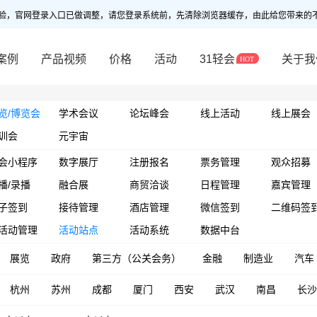
验，官网登录入口已做调整，请您登录系统前，先清除浏览器缓存，由此给您带来的
案例
产品视频
价格
活动
31轻会
关于我
览/博览会
学术会议
论坛峰会
线上活动
线上展会
训会
元宇宙
会小程序
数字展厅
注册报名
票务管理
观众招募
播/录播
融合展
商贸洽谈
日程管理
嘉宾管理
子签到
接待管理
酒店管理
微信签到
二维码签
活动管理
活动站点
活动系统
数据中台
展览
政府
第三方（公关会务）
金融
制造业
汽车
杭州
苏州
成都
厦门
西安
武汉
南昌
长沙