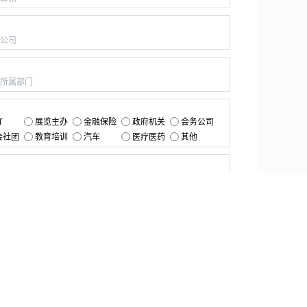
：
：
：
T
展览主办
金融保险
政府机关
会务公司
会社团
教育培训
汽车
医疗医药
其他
：
提交