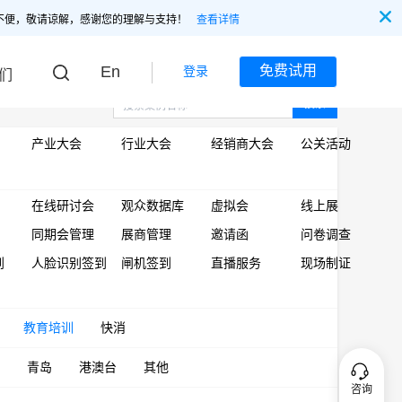
不便，敬请谅解，感谢您的理解与支持！
查看详情
En
免费试用
登录
们
搜索
产业大会
行业大会
经销商大会
公关活动
在线研讨会
观众数据库
虚拟会
线上展
同期会管理
展商管理
邀请函
问卷调查
到
人脸识别签到
闸机签到
直播服务
现场制证
教育培训
快消
青岛
港澳台
其他
咨询