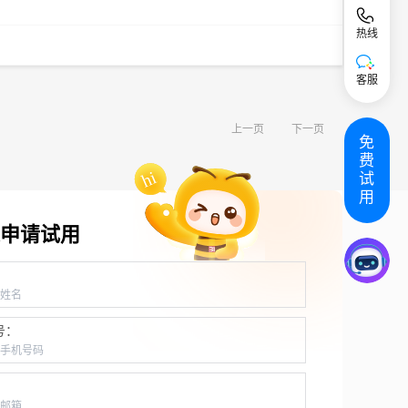
热线
客服
上一页
下一页
免
费
试
用
申请试用
：
号：
：