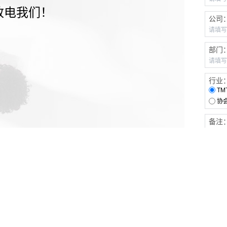
致电我们！
公司
部门
行业
TM
协
备注