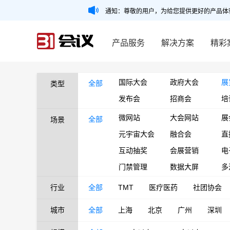
通知：尊敬的用户，为给您提供更好的产品体
产品服务
解决方案
精彩
国际大会
政府大会
展
全部
类型
发布会
招商会
培
微网站
大会网站
展
全部
场景
元宇宙大会
融合会
直
互动抽奖
会展营销
电
门禁管理
数据大屏
多
行业
全部
TMT
医疗医药
社团协会
城市
全部
上海
北京
广州
深圳