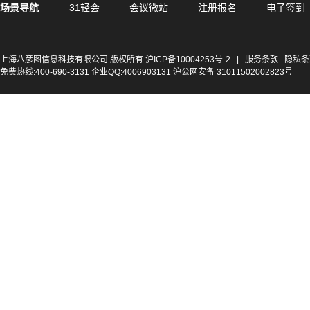
场景导航
31轻会
会议微站
注册报名
电子签到
上海八彦图信息科技有限公司 版权所有
沪ICP备10004253号-2
|
服务条款
隐私条
免费热线:400-690-3131 企业QQ:4006903131 沪公网安备 31011502002823号