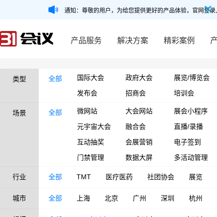
通知：尊敬的用户，为给您提供更好的产品体验，官网登录
产品服务
解决方案
精彩案例
国际大会
政府大会
展览/博览会
全部
类型
发布会
招商会
培训会
微网站
大会网站
展会小程序
全部
场景
元宇宙大会
融合会
直播/录播
互动抽奖
会展营销
电子签到
门禁管理
数据大屏
多活动管理
行业
全部
TMT
医疗医药
社团协会
展览
城市
全部
上海
北京
广州
深圳
杭州