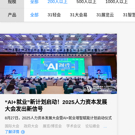
规模
全部
200人以上
500人以上
1000人以上
产品
全部
31轻会
31大会易
31展览云
31智
“AI+就业”新计划启动！2025人力资本发展
大会发出新信号
8月27日，2025人力资本发展大会暨AI+就业增智赋能计划启动仪式
在上海徐汇滨江成功举办。
国际大会
政府大会
展览/博览会
学术会议
论坛峰会
线上活动
经销商大会
培训会
招商会
元宇宙
了解详情