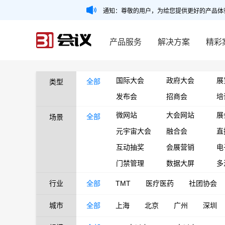
通知：尊敬的用户，为给您提供更好的产品体
产品服务
解决方案
精彩
国际大会
政府大会
展
全部
类型
发布会
招商会
培
微网站
大会网站
展
全部
场景
元宇宙大会
融合会
直
互动抽奖
会展营销
电
门禁管理
数据大屏
多
行业
全部
TMT
医疗医药
社团协会
城市
全部
上海
北京
广州
深圳