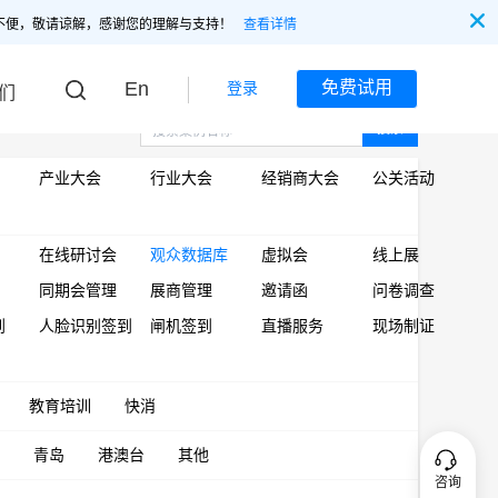
不便，敬请谅解，感谢您的理解与支持！
查看详情
En
免费试用
登录
们
搜索
产业大会
行业大会
经销商大会
公关活动
在线研讨会
观众数据库
虚拟会
线上展
同期会管理
展商管理
邀请函
问卷调查
到
人脸识别签到
闸机签到
直播服务
现场制证
教育培训
快消
青岛
港澳台
其他
咨询