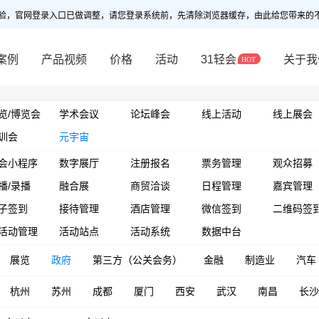
验，官网登录入口已做调整，请您登录系统前，先清除浏览器缓存，由此给您带来的
案例
产品视频
价格
活动
31轻会
关于我
览/博览会
学术会议
论坛峰会
线上活动
线上展会
训会
元宇宙
会小程序
数字展厅
注册报名
票务管理
观众招募
播/录播
融合展
商贸洽谈
日程管理
嘉宾管理
子签到
接待管理
酒店管理
微信签到
二维码签
活动管理
活动站点
活动系统
数据中台
展览
政府
第三方（公关会务）
金融
制造业
汽车
杭州
苏州
成都
厦门
西安
武汉
南昌
长沙