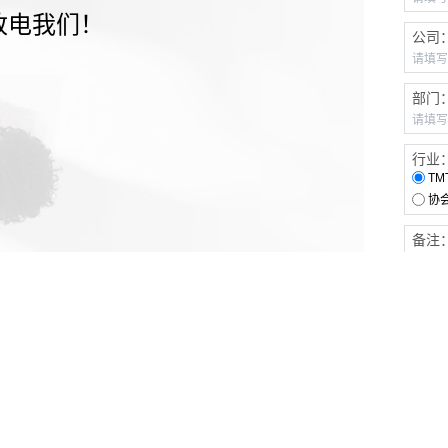
致电我们！
公司
部门
行业
TM
协
备注