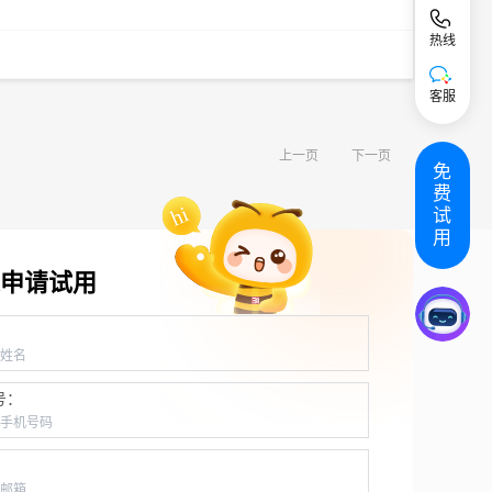
热线
客服
上一页
下一页
免
费
试
用
申请试用
：
号：
：