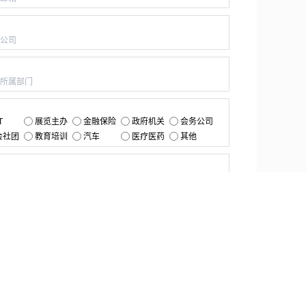
：
：
：
T
展览主办
金融保险
政府机关
会务公司
会社团
教育培训
汽车
医疗医药
其他
：
提交