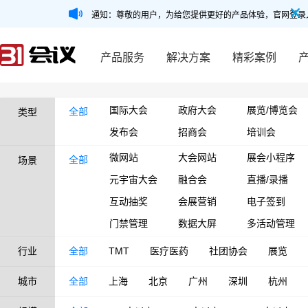
通知：尊敬的用户，为给您提供更好的产品体验，官网登录
产品服务
解决方案
精彩案例
国际大会
政府大会
展览/博览会
全部
类型
发布会
招商会
培训会
微网站
大会网站
展会小程序
全部
场景
元宇宙大会
融合会
直播/录播
互动抽奖
会展营销
电子签到
门禁管理
数据大屏
多活动管理
行业
全部
TMT
医疗医药
社团协会
展览
城市
全部
上海
北京
广州
深圳
杭州