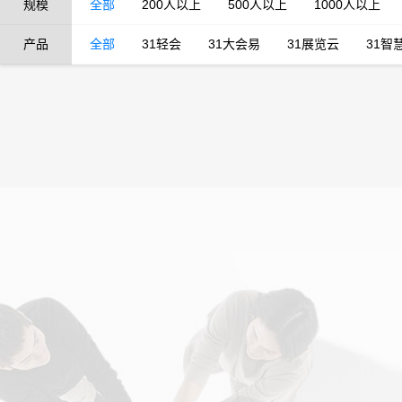
规模
全部
200人以上
500人以上
1000人以上
产品
全部
31轻会
31大会易
31展览云
31智