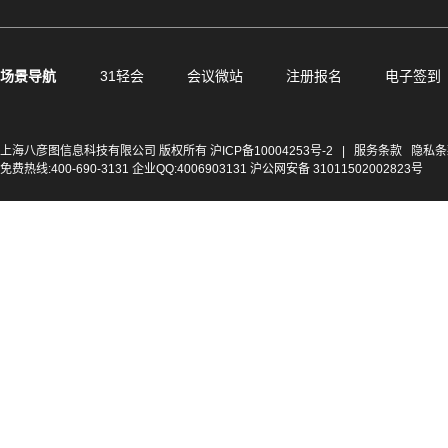
场景导航
31轻会
会议微站
注册报名
电子签到
上海八彦图信息科技有限公司 版权所有
沪ICP备10004253号-2
|
服务条款
隐私条
免费热线:400-690-3131 企业QQ:4006903131 沪公网安备 31011502002823号