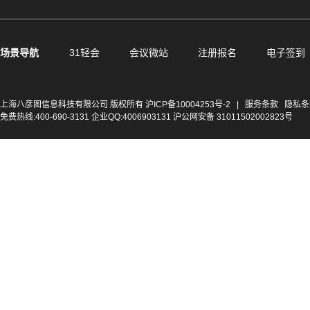
场景导航
31轻会
会议微站
注册报名
电子签到
上海八彦图信息科技有限公司 版权所有
沪ICP备10004253号-2
|
服务条款
隐私条
免费热线:400-690-3131 企业QQ:4006903131 沪公网安备 31011502002823号