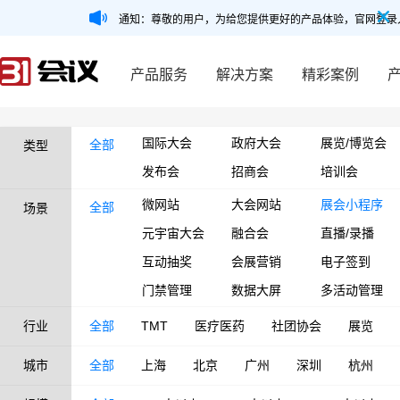
通知：尊敬的用户，为给您提供更好的产品体验，官网登录
产品服务
解决方案
精彩案例
国际大会
政府大会
展览/博览会
全部
类型
发布会
招商会
培训会
微网站
大会网站
展会小程序
全部
场景
元宇宙大会
融合会
直播/录播
互动抽奖
会展营销
电子签到
门禁管理
数据大屏
多活动管理
行业
全部
TMT
医疗医药
社团协会
展览
城市
全部
上海
北京
广州
深圳
杭州