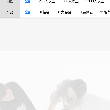
规模
全部
200人以上
500人以上
1000人以上
产品
全部
31轻会
31大会易
31展览云
31智